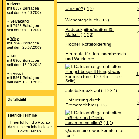
»
rivera
Umzug?!
mit 8137 Beiträgen
(
1
2
)
seit dem 07.10.2007
Wiesentagebuch
(
1
2
)
»
Velvakandi
mit 7928 Beiträgen
Paddockgitter/matten für
seit dem 07.10.2007
Matsch
(
1
2
3
)
»
Wisy
mit 7845 Beiträgen
Plocher Rotteförderung
seit dem 20.07.2009
Heuraufe für den Innenbereich
»
Atli
und Weidetore
mit 6805 Beiträgen
seit dem 16.10.2013
Hengst bespielt Hengst was
1
»
tryggvi
kann ich tun
(
1
2
3
4
5
...
letzte
mit 5861 Beiträgen
Seite
)
seit dem 16.10.2013
Jakobskreuzkraut
(
1
2
3
4
)
Zufallsbild
Hofnutzung durch
Fremdreitlehrer
(
1
2
)
Heutige Termine
Isländer und Criollo
zusammenstellen?
Ihnen fehlen die Rechte
(
1
2
)
dazu um den Inhalt dieser
Quarantäine, was könnte man
Box zu sehen.
tun?