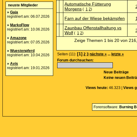
Automatische Fütterung
neuste Mitglieder
Morgens
(
1
2
)
»
Gaja
registriert am: 06.07.2026
Farn auf der Wiese bekämpfen
»
MarkoFlow
Zaunbau Offenstallhaltung vs
registriert am: 10.06.2026
Wolf
(
1
2
)
»
Amazone
Zeige Themen 1 bis 20 von 216,
registriert am: 07.05.2026
»
Wuestenpferd
[1]
Seiten (11):
2
3
nächste »
...
letzte »
registriert am: 10.04.2026
Forum durchsuchen:
»
Avis
registriert am: 19.01.2026
Neue Beiträge
Keine neuen Beitr
Views heute:
46.323 |
Views g
Forensoftware:
Burning B