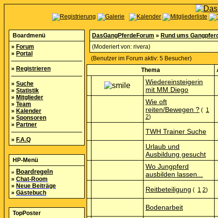
Boardmenü
DasGangPferdeForum
»
Rund ums Gangpfer
»
Forum
(Moderiert von:
rivera
)
»
Portal
(Benutzer im Forum aktiv: 5 Besucher)
»
Registrieren
Thema
Wiedereinsteigerin
»
Suche
mit MM Diego
»
Statistik
»
Mitglieder
Wie oft
»
Team
reiten/Bewegen ?
(
1
»
Kalender
2
)
»
Sponsoren
»
Partner
TWH Trainer Suche
»
F.A.Q
Urlaub und
Ausbildung gesucht
HP-Menü
Wo Jungpferd
»
Boardregeln
ausbilden lassen...
»
Chat-Room
»
Neue Beiträge
Reitbeteiligung
(
1
2
)
»
Gästebuch
Bodenarbeit
TopPoster