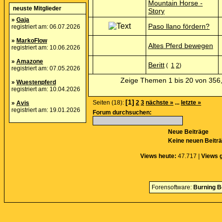
Mountain Horse -
neuste Mitglieder
Story
»
Gaja
Paso llano fördern?
registriert am: 06.07.2026
»
MarkoFlow
Altes Pferd bewegen
registriert am: 10.06.2026
»
Amazone
Beritt
(
1
2
)
registriert am: 07.05.2026
Zeige Themen 1 bis 20 von 356,
»
Wuestenpferd
registriert am: 10.04.2026
[1]
Seiten (18):
2
3
nächste »
...
letzte »
»
Avis
registriert am: 19.01.2026
Forum durchsuchen:
Neue Beiträge
Keine neuen Beitr
Views heute:
47.717 |
Views 
Forensoftware:
Burning B