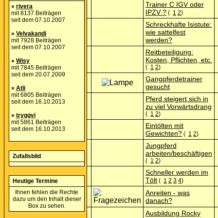
Trainer C IGV oder
»
rivera
IPZV ?
(
1
2
)
mit 8137 Beiträgen
seit dem 07.10.2007
Schreckhafte Isistute:
wie sattelfest
»
Velvakandi
werden?
mit 7928 Beiträgen
seit dem 07.10.2007
Reitbeteiligung:
Kosten, Pflichten, etc.
»
Wisy
(
1
2
)
mit 7845 Beiträgen
seit dem 20.07.2009
Gangpferdetrainer
gesucht
»
Atli
mit 6805 Beiträgen
Pferd steigert sich in
seit dem 16.10.2013
zu viel Vorwärtsdrang
(
1
2
)
»
tryggvi
mit 5861 Beiträgen
Eintölten mit
seit dem 16.10.2013
Gewichten?
(
1
2
)
Jungpferd
arbeiten/beschäftigen
Zufallsbild
(
1
2
)
Schneller werden im
Tölt
(
1
2
3
4
)
Heutige Termine
Ihnen fehlen die Rechte
Anreiten - was
dazu um den Inhalt dieser
danach?
Box zu sehen.
Ausbildung Rocky