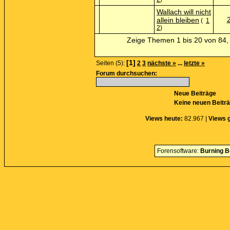
Wallach will nicht
allein bleiben
(
1
2
)
Zeige Themen 1 bis 20 von 84, 
[1]
Seiten (5):
2
3
nächste »
...
letzte »
Forum durchsuchen:
Neue Beiträge
Keine neuen Beitr
Views heute:
82.967 |
Views 
Forensoftware:
Burning B