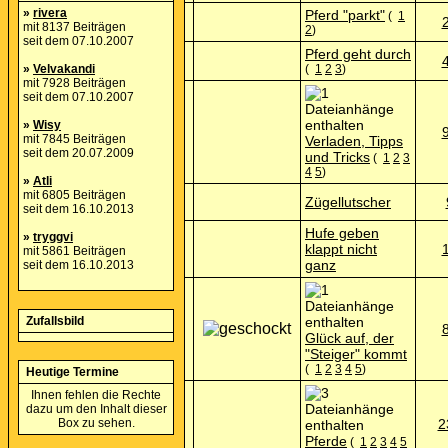
»
rivera
Pferd "parkt"
(
1
mit 8137 Beiträgen
2
)
seit dem 07.10.2007
Pferd geht durch
»
Velvakandi
(
1
2
3
)
mit 7928 Beiträgen
seit dem 07.10.2007
»
Wisy
mit 7845 Beiträgen
Verladen, Tipps
seit dem 20.07.2009
und Tricks
(
1
2
3
4
5
)
»
Atli
mit 6805 Beiträgen
Zügellutscher
seit dem 16.10.2013
Hufe geben
»
tryggvi
klappt nicht
mit 5861 Beiträgen
ganz
seit dem 16.10.2013
Zufallsbild
Glück auf, der
"Steiger" kommt
(
1
2
3
4
5
)
Heutige Termine
Ihnen fehlen die Rechte
dazu um den Inhalt dieser
Box zu sehen.
2
Pferde
(
1
2
3
4
5