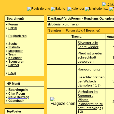
Boardmenü
DasGangPferdeForum
»
Rund ums Gangpfer
»
Forum
(Moderiert von:
rivera
)
»
Portal
(Benutzer im Forum aktiv: 4 Besucher)
»
Registrieren
Thema
Antw
Silvester alle
»
Suche
Jahre wieder
»
Statistik
»
Mitglieder
Pferd ist wieder
»
Team
schreckhaft
»
Kalender
geworden
»
Sponsoren
»
Partner
Rangordnung
»
F.A.Q
Geschlechtstrieb
bei Wallach
HP-Menü
dämpfen
(
1
2
)
»
Boardregeln
Verhalten im
»
Chat-Room
Sommer /
»
Neue Beiträge
Winter.
»
Gästebuch
Isländerstute zu
flott unterwegs
(
TopPoster
1
2
)