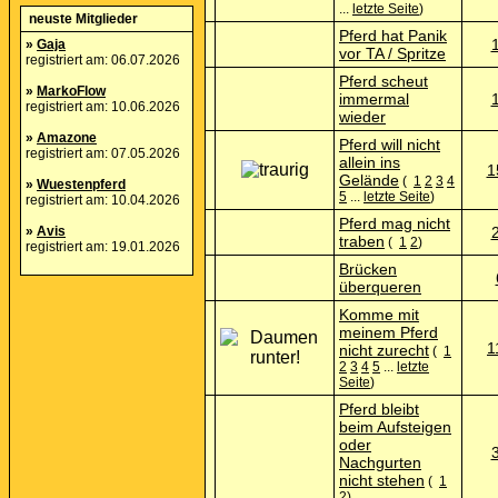
...
letzte Seite
)
neuste Mitglieder
Pferd hat Panik
»
Gaja
vor TA / Spritze
registriert am: 06.07.2026
Pferd scheut
»
MarkoFlow
immermal
registriert am: 10.06.2026
wieder
»
Amazone
Pferd will nicht
registriert am: 07.05.2026
allein ins
1
Gelände
(
1
2
3
4
»
Wuestenpferd
5
...
letzte Seite
)
registriert am: 10.04.2026
Pferd mag nicht
»
Avis
traben
(
1
2
)
registriert am: 19.01.2026
Brücken
überqueren
Komme mit
meinem Pferd
1
nicht zurecht
(
1
2
3
4
5
...
letzte
Seite
)
Pferd bleibt
beim Aufsteigen
oder
Nachgurten
nicht stehen
(
1
2
)