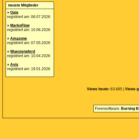
neuste Mitglieder
»
Gaja
registriert am: 06.07.2026
»
MarkoFlow
registriert am: 10.06.2026
»
Amazone
registriert am: 07.05.2026
»
Wuestenpferd
registriert am: 10.04.2026
»
Avis
registriert am: 19.01.2026
Views heute:
63.685 |
Views g
Forensoftware:
Burning B