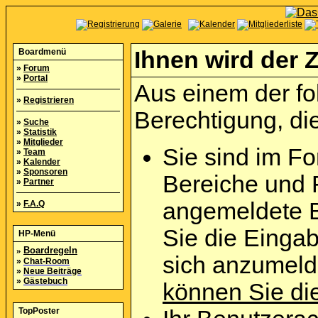
Boardmenü
Ihnen wird der Z
»
Forum
»
Portal
Aus einem der fo
»
Registrieren
Berechtigung, die
»
Suche
»
Statistik
»
Mitglieder
Sie sind im Fo
»
Team
»
Kalender
»
Sponsoren
Bereiche und 
»
Partner
angemeldete B
»
F.A.Q
Sie die Eingab
HP-Menü
»
Boardregeln
sich anzumel
»
Chat-Room
»
Neue Beiträge
»
Gästebuch
können Sie die
TopPoster