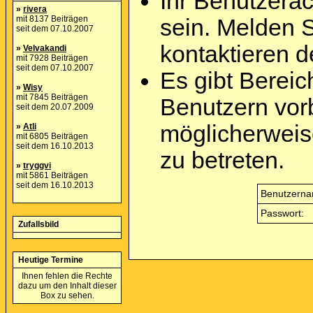
Ihr Benutzera
»
rivera
mit 8137 Beiträgen
sein. Melden 
seit dem 07.10.2007
kontaktieren d
»
Velvakandi
mit 7928 Beiträgen
seit dem 07.10.2007
Es gibt Berei
»
Wisy
mit 7845 Beiträgen
Benutzern vor
seit dem 20.07.2009
möglicherweis
»
Atli
mit 6805 Beiträgen
seit dem 16.10.2013
zu betreten.
»
tryggvi
mit 5861 Beiträgen
seit dem 16.10.2013
Benutzerna
Passwort:
Zufallsbild
Heutige Termine
Ihnen fehlen die Rechte
dazu um den Inhalt dieser
Box zu sehen.