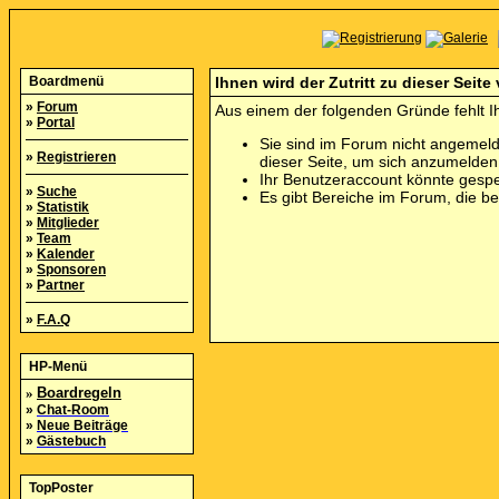
Boardmenü
Ihnen wird der Zutritt zu dieser Seite
»
Forum
Aus einem der folgenden Gründe fehlt Ih
»
Portal
Sie sind im Forum nicht angemeld
»
Registrieren
dieser Seite, um sich anzumelde
Ihr Benutzeraccount könnte gespe
»
Suche
Es gibt Bereiche im Forum, die b
»
Statistik
»
Mitglieder
»
Team
»
Kalender
»
Sponsoren
»
Partner
»
F.A.Q
HP-Menü
»
Boardregeln
»
Chat-Room
»
Neue Beiträge
»
Gästebuch
TopPoster