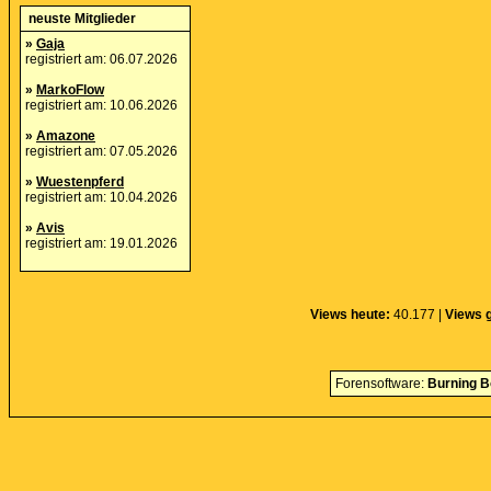
neuste Mitglieder
»
Gaja
registriert am: 06.07.2026
»
MarkoFlow
registriert am: 10.06.2026
»
Amazone
registriert am: 07.05.2026
»
Wuestenpferd
registriert am: 10.04.2026
»
Avis
registriert am: 19.01.2026
Views heute:
40.177 |
Views 
Forensoftware:
Burning B