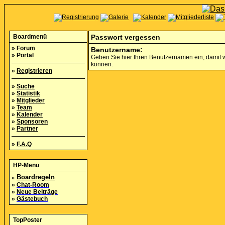
Boardmenü
Passwort vergessen
»
Forum
Benutzername:
»
Portal
Geben Sie hier Ihren Benutzernamen ein, damit w
können.
»
Registrieren
»
Suche
»
Statistik
»
Mitglieder
»
Team
»
Kalender
»
Sponsoren
»
Partner
»
F.A.Q
HP-Menü
»
Boardregeln
»
Chat-Room
»
Neue Beiträge
»
Gästebuch
TopPoster