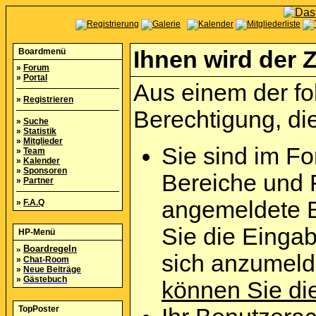
Boardmenü
Ihnen wird der Z
»
Forum
»
Portal
Aus einem der fo
»
Registrieren
Berechtigung, die
»
Suche
»
Statistik
»
Mitglieder
Sie sind im Fo
»
Team
»
Kalender
»
Sponsoren
Bereiche und 
»
Partner
angemeldete B
»
F.A.Q
Sie die Eingab
HP-Menü
»
Boardregeln
sich anzumel
»
Chat-Room
»
Neue Beiträge
»
Gästebuch
können Sie die
TopPoster