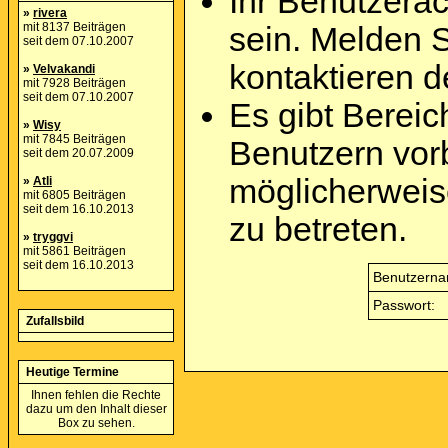
Ihr Benutzera
»
rivera
mit 8137 Beiträgen
sein. Melden 
seit dem 07.10.2007
kontaktieren d
»
Velvakandi
mit 7928 Beiträgen
seit dem 07.10.2007
Es gibt Berei
»
Wisy
mit 7845 Beiträgen
Benutzern vor
seit dem 20.07.2009
möglicherweis
»
Atli
mit 6805 Beiträgen
seit dem 16.10.2013
zu betreten.
»
tryggvi
mit 5861 Beiträgen
seit dem 16.10.2013
Benutzerna
Passwort:
Zufallsbild
Heutige Termine
Ihnen fehlen die Rechte
dazu um den Inhalt dieser
Box zu sehen.