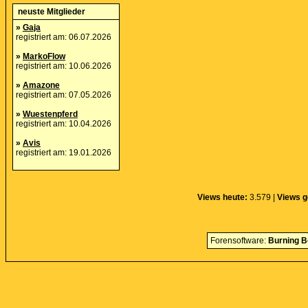
neuste Mitglieder
»
Gaja
registriert am: 06.07.2026
»
MarkoFlow
registriert am: 10.06.2026
»
Amazone
registriert am: 07.05.2026
»
Wuestenpferd
registriert am: 10.04.2026
»
Avis
registriert am: 19.01.2026
Views heute:
3.579 |
Views g
Forensoftware:
Burning B