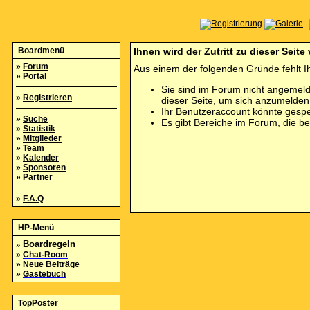
Boardmenü
Ihnen wird der Zutritt zu dieser Seite
»
Forum
Aus einem der folgenden Gründe fehlt Ih
»
Portal
Sie sind im Forum nicht angemeld
»
Registrieren
dieser Seite, um sich anzumelde
Ihr Benutzeraccount könnte gespe
»
Suche
Es gibt Bereiche im Forum, die b
»
Statistik
»
Mitglieder
»
Team
»
Kalender
»
Sponsoren
»
Partner
»
F.A.Q
HP-Menü
»
Boardregeln
»
Chat-Room
»
Neue Beiträge
»
Gästebuch
TopPoster