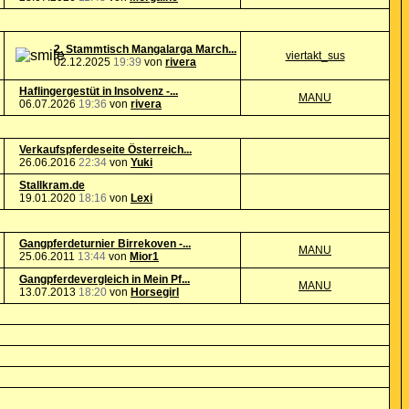
2. Stammtisch Mangalarga March...
viertakt_sus
02.12.2025
19:39
von
rivera
Haflingergestüt in Insolvenz -...
MANU
06.07.2026
19:36
von
rivera
Verkaufspferdeseite Österreich...
26.06.2016
22:34
von
Yuki
Stallkram.de
19.01.2020
18:16
von
Lexi
Gangpferdeturnier Birrekoven -...
MANU
25.06.2011
13:44
von
Mior1
Gangpferdevergleich in Mein Pf...
MANU
13.07.2013
18:20
von
Horsegirl