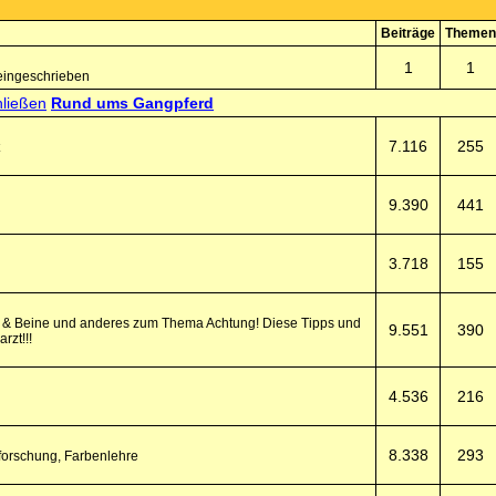
Beiträge
Themen
1
1
eingeschrieben
Rund ums Gangpferd
7.116
255
9.390
441
3.718
155
fe & Beine und anderes zum Thema Achtung! Diese Tipps und
9.551
390
rzt!!!
4.536
216
8.338
293
forschung, Farbenlehre