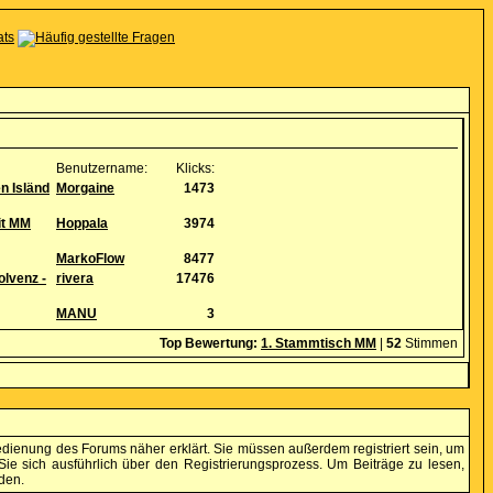
Benutzername:
Klicks:
en Isländ
Morgaine
1473
it MM
Hoppala
3974
MarkoFlow
8477
olvenz -
rivera
17476
MANU
3
Top Bewertung:
1. Stammtisch MM
|
52
Stimmen
edienung des Forums näher erklärt. Sie müssen außerdem registriert sein, um
ie sich ausführlich über den Registrierungsprozess. Um Beiträge zu lesen,
den.