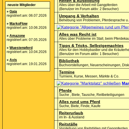
Reiten & Ausbildung
neuste Mitglieder
Alles über die Arbeit mit Gangpferden
(Benutzer im Forum aktiv: 2 Besucher)
»
Gaja
registriert am: 06.07.2026
Umgang & Verhalten
Behebung von Problemen, Pferdesprache u.
»
MarkoFlow
registriert am: 10.06.2026
Alles was Recht ist
»
Amazone
Alles über Probleme im Stall, beim Pferdekau
registriert am: 07.05.2026
Tipps & Tricks, Selbstgemachtes
»
Wuestenpferd
Alles für den Hobbybastler und die Kräuterh
registriert am: 10.04.2026
(Benutzer im Forum aktiv: 1 Besucher)
»
Avis
Bibliothek
registriert am: 19.01.2026
Buchvorstellungen, Neuerscheinungen, Disku
Termine
Turniere, Kurse, Messen, Märkte & Co.
Mar
Pferde
Suche , Biete, Tausche, Reitbeteiligungen
Alles rund ums Pferd
Suche, Biete, Finde, Kaufe
Reiterurlaub
im In- & Ausland
Reitställe
Vorstellung von Reitställen mit Gangpferden