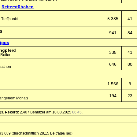
Reiterstübchen
5.385
41
 Treffpunkt
s
941
84
tipps
ngpferd
335
41
Reiter.
646
80
 machen
1.566
9
194
23
ergangenem Monat)
gs.
Rekord:
2.407 Benutzer am 10.08.2025
06:45
.
93.689 (durchschnittlich 28,15 Beiträge/Tag)