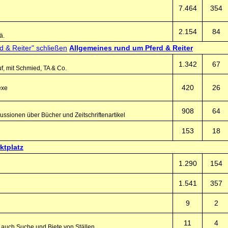
7.464
354
2.154
84
ä.
Allgemeines rund um Pferd & Reiter
1.342
67
f, mit Schmied, TA & Co.
420
26
exe
908
64
ssionen über Bücher und Zeitschriftenartikel
153
18
ktplatz
1.290
154
1.541
357
9
2
11
4
, auch Suche und Biete von Ställen