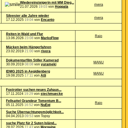
Wiedereinsteigerin mit MM Dieg...
rivera
21.07.2026
19:03
von
Hoppala
Silvester alle Jahre wieder
rivera
17.12.2025
19:04
von
Encanto
Reiten in Wald und Flur
Raio
13.06.2026
23:08
von
MarkoFlow
Mücken beim Hängerfahren
23.02.2019
21:00
von
rivera
Dokumentarfilm Stiller Kamerad
MANU
30.09.2019
08:08
von
yurameki
IDMG 2025 in Aegidienberg
MANU
19.08.2025
17:11
von
Atli
Foxtrotter suchen neues Zuhaus...
17.11.2024
19:29
von
stechmuecke
Fellsattel Grandeur Tomentum B...
Raio
05.11.2025
16:52
von
NuEpi
Suche Übernachtungsmöglichkeit...
04.04.2013
09:53
von Topsy
suche Platz für 2 Suten Isländ...
28.07.2026
11:43
von
Morgaine