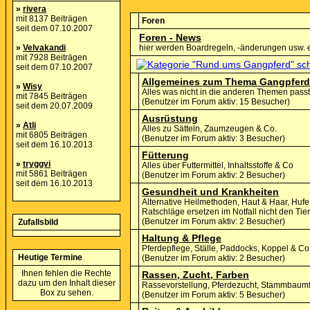
»
rivera
mit 8137 Beiträgen
Foren
seit dem 07.10.2007
Foren - News
»
Velvakandi
hier werden Boardregeln, -änderungen usw. 
mit 7928 Beiträgen
seit dem 07.10.2007
Allgemeines zum Thema Gangpferd
»
Wisy
Alles was nicht in die anderen Themen passt
mit 7845 Beiträgen
(Benutzer im Forum aktiv: 15 Besucher)
seit dem 20.07.2009
Ausrüstung
»
Atli
Alles zu Sätteln, Zaumzeugen & Co.
mit 6805 Beiträgen
(Benutzer im Forum aktiv: 3 Besucher)
seit dem 16.10.2013
Fütterung
»
tryggvi
Alles über Futtermittel, Inhaltsstoffe & Co
mit 5861 Beiträgen
(Benutzer im Forum aktiv: 2 Besucher)
seit dem 16.10.2013
Gesundheit und Krankheiten
Alternative Heilmethoden, Haut & Haar, Hu
Ratschläge ersetzen im Notfall nicht den Tiera
(Benutzer im Forum aktiv: 2 Besucher)
Zufallsbild
Haltung & Pflege
Pferdepflege, Ställe, Paddocks, Koppel & Co
Heutige Termine
(Benutzer im Forum aktiv: 2 Besucher)
Ihnen fehlen die Rechte
Rassen, Zucht, Farben
dazu um den Inhalt dieser
Rassevorstellung, Pferdezucht, Stammbaum
Box zu sehen.
(Benutzer im Forum aktiv: 5 Besucher)