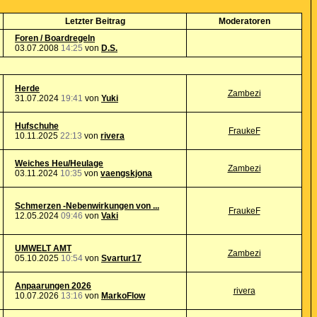
Letzter Beitrag
Moderatoren
Foren / Boardregeln
03.07.2008
14:25
von
D.S.
Herde
Zambezi
31.07.2024
19:41
von
Yuki
Hufschuhe
FraukeF
10.11.2025
22:13
von
rivera
Weiches Heu/Heulage
Zambezi
03.11.2024
10:35
von
vaengskjona
Schmerzen -Nebenwirkungen von ...
FraukeF
12.05.2024
09:46
von
Vaki
UMWELT AMT
Zambezi
05.10.2025
10:54
von
Svartur17
Anpaarungen 2026
rivera
10.07.2026
13:16
von
MarkoFlow