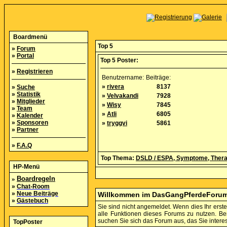
Boardmenü
Top 5
»
Forum
»
Portal
Top 5 Poster:
»
Registrieren
Benutzername:
Beiträge:
»
rivera
8137
»
Suche
»
Statistik
»
Velvakandi
7928
»
Mitglieder
»
Wisy
7845
»
Team
»
Atli
6805
»
Kalender
»
Sponsoren
»
tryggvi
5861
»
Partner
»
F.A.Q
Top Thema:
DSLD / ESPA, Symptome, Thera
HP-Menü
»
Boardregeln
»
Chat-Room
»
Neue Beiträge
Willkommen im DasGangPferdeForu
»
Gästebuch
Sie sind nicht angemeldet. Wenn dies Ihr erster
alle Funktionen dieses Forums zu nutzen. B
suchen Sie sich das Forum aus, das Sie interess
TopPoster