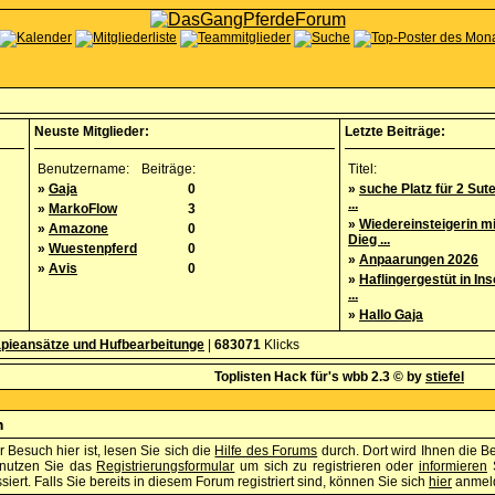
Neuste Mitglieder:
Letzte Beiträge:
Benutzername:
Beiträge:
Titel:
»
Gaja
0
»
suche Platz für 2 Sut
...
»
MarkoFlow
3
»
Wiedereinsteigerin m
»
Amazone
0
Dieg ...
»
Wuestenpferd
0
»
Anpaarungen 2026
»
Avis
0
»
Haflingergestüt in Ins
...
»
Hallo Gaja
pieansätze und Hufbearbeitunge
|
683071
Klicks
Toplisten Hack für's wbb 2.3 © by
stiefel
m
 Besuch hier ist, lesen Sie sich die
Hilfe des Forums
durch. Dort wird Ihnen die B
enutzen Sie das
Registrierungsformular
um sich zu registrieren oder
informieren
S
iert. Falls Sie bereits in diesem Forum registriert sind, können Sie sich
hier
anmel