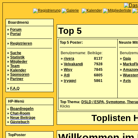
Boardmenü
Top 5
»
Forum
»
Portal
Top 5 Poster:
Neuste Mit
»
Registrieren
»
Suche
Benutzername:
Beiträge:
Benutzern
»
Statistik
»
rivera
8137
»
Gaja
»
Mitglieder
»
Velvakandi
7928
»
MarkoFl
»
Team
»
Wisy
7845
»
Amazon
»
Kalender
»
Sponsoren
»
Atli
6805
»
Wuesten
»
Partner
»
tryggvi
5861
»
Avis
»
F.A.Q
HP-Menü
Top Thema:
DSLD / ESPA, Symptome, Therap
Klicks
»
Boardregeln
»
Chat-Room
Toplisten 
»
Neue Beiträge
»
Gästebuch
Willkommen im
TopPoster