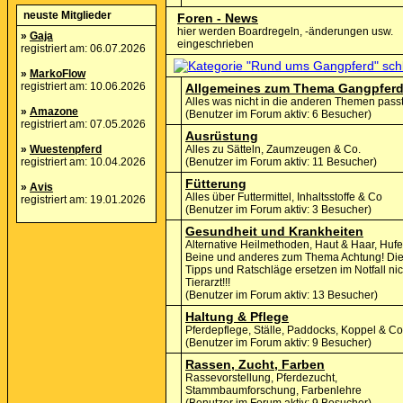
neuste Mitglieder
Foren - News
hier werden Boardregeln, -änderungen usw.
»
Gaja
eingeschrieben
registriert am: 06.07.2026
»
MarkoFlow
registriert am: 10.06.2026
Allgemeines zum Thema Gangpfer
Alles was nicht in die anderen Themen pass
»
Amazone
(Benutzer im Forum aktiv: 6 Besucher)
registriert am: 07.05.2026
Ausrüstung
»
Wuestenpferd
Alles zu Sätteln, Zaumzeugen & Co.
registriert am: 10.04.2026
(Benutzer im Forum aktiv: 11 Besucher)
Fütterung
»
Avis
Alles über Futtermittel, Inhaltsstoffe & Co
registriert am: 19.01.2026
(Benutzer im Forum aktiv: 3 Besucher)
Gesundheit und Krankheiten
Alternative Heilmethoden, Haut & Haar, Hufe
Beine und anderes zum Thema Achtung! Di
Tipps und Ratschläge ersetzen im Notfall ni
Tierarzt!!!
(Benutzer im Forum aktiv: 13 Besucher)
Haltung & Pflege
Pferdepflege, Ställe, Paddocks, Koppel & Co
(Benutzer im Forum aktiv: 9 Besucher)
Rassen, Zucht, Farben
Rassevorstellung, Pferdezucht,
Stammbaumforschung, Farbenlehre