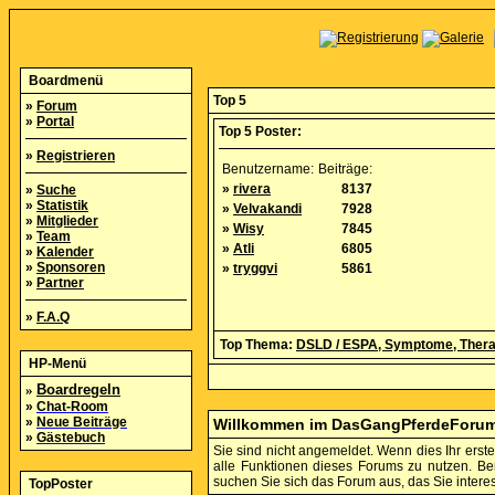
Boardmenü
Top 5
»
Forum
»
Portal
Top 5 Poster:
»
Registrieren
Benutzername:
Beiträge:
»
rivera
8137
»
Suche
»
Statistik
»
Velvakandi
7928
»
Mitglieder
»
Wisy
7845
»
Team
»
Atli
6805
»
Kalender
»
Sponsoren
»
tryggvi
5861
»
Partner
»
F.A.Q
Top Thema:
DSLD / ESPA, Symptome, Thera
HP-Menü
»
Boardregeln
»
Chat-Room
»
Neue Beiträge
Willkommen im DasGangPferdeForu
»
Gästebuch
Sie sind nicht angemeldet. Wenn dies Ihr erster
alle Funktionen dieses Forums zu nutzen. B
suchen Sie sich das Forum aus, das Sie interess
TopPoster