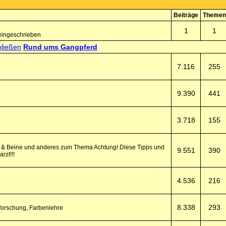
Beiträge
Themen
1
1
eingeschrieben
Rund ums Gangpferd
7.116
255
9.390
441
3.718
155
fe & Beine und anderes zum Thema Achtung! Diese Tipps und
9.551
390
rzt!!!
4.536
216
8.338
293
forschung, Farbenlehre