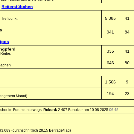
Reiterstübchen
5.385
41
 Treffpunkt
s
941
84
tipps
ngpferd
335
41
Reiter.
646
80
 machen
1.566
9
194
23
ergangenem Monat)
esucher im Forum unterwegs.
Rekord:
2.407 Benutzer am 10.08.2025
06:45
.
93.689 (durchschnittlich 28,15 Beiträge/Tag)