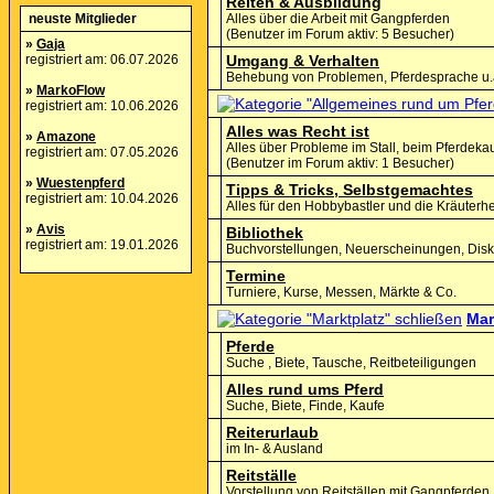
Reiten & Ausbildung
neuste Mitglieder
Alles über die Arbeit mit Gangpferden
(Benutzer im Forum aktiv: 5 Besucher)
»
Gaja
registriert am: 06.07.2026
Umgang & Verhalten
Behebung von Problemen, Pferdesprache u.
»
MarkoFlow
registriert am: 10.06.2026
Alles was Recht ist
»
Amazone
Alles über Probleme im Stall, beim Pferdekau
registriert am: 07.05.2026
(Benutzer im Forum aktiv: 1 Besucher)
»
Wuestenpferd
Tipps & Tricks, Selbstgemachtes
registriert am: 10.04.2026
Alles für den Hobbybastler und die Kräuterh
»
Avis
Bibliothek
registriert am: 19.01.2026
Buchvorstellungen, Neuerscheinungen, Disku
Termine
Turniere, Kurse, Messen, Märkte & Co.
Mar
Pferde
Suche , Biete, Tausche, Reitbeteiligungen
Alles rund ums Pferd
Suche, Biete, Finde, Kaufe
Reiterurlaub
im In- & Ausland
Reitställe
Vorstellung von Reitställen mit Gangpferden