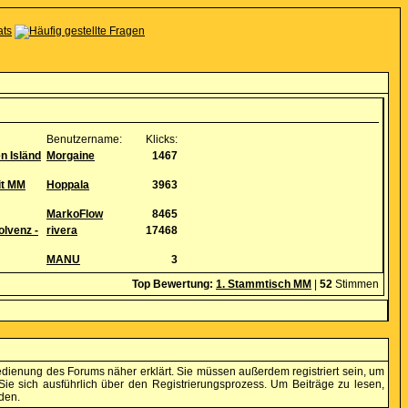
Benutzername:
Klicks:
en Isländ
Morgaine
1467
it MM
Hoppala
3963
MarkoFlow
8465
olvenz -
rivera
17468
MANU
3
Top Bewertung:
1. Stammtisch MM
|
52
Stimmen
edienung des Forums näher erklärt. Sie müssen außerdem registriert sein, um
ie sich ausführlich über den Registrierungsprozess. Um Beiträge zu lesen,
den.