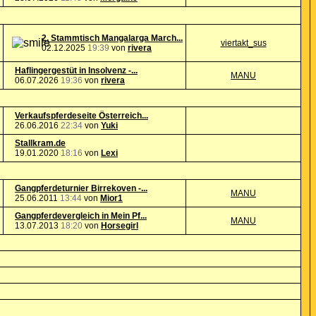
2. Stammtisch Mangalarga March...
viertakt_sus
02.12.2025
19:39
von
rivera
Haflingergestüt in Insolvenz -...
MANU
06.07.2026
19:36
von
rivera
Verkaufspferdeseite Österreich...
26.06.2016
22:34
von
Yuki
Stallkram.de
19.01.2020
18:16
von
Lexi
Gangpferdeturnier Birrekoven -...
MANU
25.06.2011
13:44
von
Mior1
Gangpferdevergleich in Mein Pf...
MANU
13.07.2013
18:20
von
Horsegirl