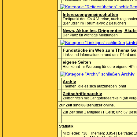
Interessengemeinschaften
Treffpunkt der IGs & Vereine, auch regionaler
(Benutzer im Forum aktiv: 2 Besucher)
News, Aktuelles, Dringendes, Akute
Der Platz für wichtige Meldungen
Link
Fundstücke im Web zum Thema Ga
Links und Informationen rund ums Pferd und 
eigene Seiten
Hier könnt ihr Werbung für eure eigene HP
Archiv
Archiv
Themen, die es sich aufzuheben lohnt
Zeitschriftenarchiv
Zeitschriften mit Gangpferdeartikeln (ab v
Zur Zeit sind 68 Benutzer online.
Zur Zeit sind 1 Mitglied (1 Geist) und 67 B
Statistik
Mitglieder: 738 | Themen: 3.854 | Beiträge: 1