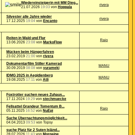
Wiedereinsteigerin mit MM Dieg...
rivera
21.07.2026
19:03
von
Hoppala
Silvester alle Jahre wieder
rivera
17.12.2025
19:04
von
Encanto
Reiten in Wald und Flur
Raio
13.06.2026
23:08
von
MarkoFlow
Mücken beim Hängerfahren
23.02.2019
21:00
von
rivera
Dokumentarfilm Stiller Kamerad
MANU
30.09.2019
08:08
von
yurameki
IDMG 2025 in Aegidienberg
MANU
19.08.2025
17:11
von
Atli
Foxtrotter suchen neues Zuhaus...
17.11.2024
19:29
von
stechmuecke
Fellsattel Grandeur Tomentum B...
Raio
05.11.2025
16:52
von
NuEpi
Suche Übernachtungsmöglichkeit...
04.04.2013
09:53
von Topsy
suche Platz für 2 Suten Isländ...
28.07.2026
11:43
von
Morgaine