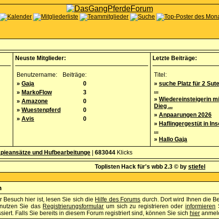
Neuste Mitglieder:
Letzte Beiträge:
Benutzername:
Beiträge:
Titel:
»
Gaja
0
»
suche Platz für 2 Sut
...
»
MarkoFlow
3
»
Wiedereinsteigerin m
»
Amazone
0
Dieg ...
»
Wuestenpferd
0
»
Anpaarungen 2026
»
Avis
0
»
Haflingergestüt in Ins
...
»
Hallo Gaja
pieansätze und Hufbearbeitunge
|
683044
Klicks
Toplisten Hack für's wbb 2.3 © by
stiefel
m
 Besuch hier ist, lesen Sie sich die
Hilfe des Forums
durch. Dort wird Ihnen die B
enutzen Sie das
Registrierungsformular
um sich zu registrieren oder
informieren
S
iert. Falls Sie bereits in diesem Forum registriert sind, können Sie sich
hier
anmel