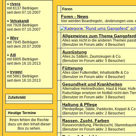
»
rivera
mit 8137 Beiträgen
Foren
seit dem 07.10.2007
Foren - News
»
Velvakandi
hier werden Boardregeln, -änderungen usw. 
mit 7928 Beiträgen
seit dem 07.10.2007
Allgemeines zum Thema Gangpferd
»
Wisy
Alles was nicht in die anderen Themen passt
mit 7845 Beiträgen
(Benutzer im Forum aktiv: 4 Besucher)
seit dem 20.07.2009
Ausrüstung
»
Atli
Alles zu Sätteln, Zaumzeugen & Co.
mit 6805 Beiträgen
(Benutzer im Forum aktiv: 5 Besucher)
seit dem 16.10.2013
Fütterung
»
tryggvi
Alles über Futtermittel, Inhaltsstoffe & Co
mit 5861 Beiträgen
(Benutzer im Forum aktiv: 4 Besucher)
seit dem 16.10.2013
Gesundheit und Krankheiten
Alternative Heilmethoden, Haut & Haar, Hu
Ratschläge ersetzen im Notfall nicht den Tiera
(Benutzer im Forum aktiv: 3 Besucher)
Zufallsbild
Haltung & Pflege
Pferdepflege, Ställe, Paddocks, Koppel & Co
Heutige Termine
(Benutzer im Forum aktiv: 2 Besucher)
Ihnen fehlen die Rechte
Rassen, Zucht, Farben
dazu um den Inhalt dieser
Rassevorstellung, Pferdezucht, Stammbaum
Box zu sehen.
(Benutzer im Forum aktiv: 2 Besucher)