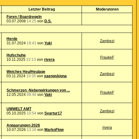
Letzter Beitrag
Moderatoren
Foren / Boardregeln
03.07.2008
14:25
von
D.S.
Herde
Zambezi
31.07.2024
19:41
von
Yuki
Hufschuhe
FraukeF
10.11.2025
22:13
von
rivera
Weiches Heu/Heulage
Zambezi
03.11.2024
10:35
von
vaengskjona
Schmerzen -Nebenwirkungen von ...
FraukeF
12.05.2024
09:46
von
Vaki
UMWELT AMT
Zambezi
05.10.2025
10:54
von
Svartur17
Anpaarungen 2026
rivera
10.07.2026
13:16
von
MarkoFlow