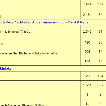
7.464
354
2.154
84
ä.
Allgemeines rund um Pferd & Reiter
1.342
67
f, mit Schmied, TA & Co.
420
26
exe
908
64
ssionen über Bücher und Zeitschriftenartikel
153
18
ktplatz
1.290
154
1.541
357
9
2
11
4
, auch Suche und Biete von Ställen