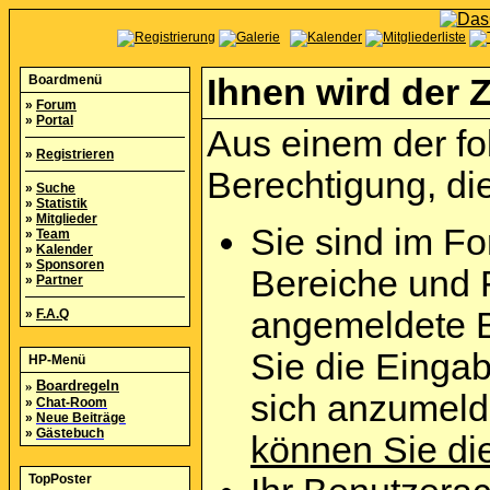
Boardmenü
Ihnen wird der Z
»
Forum
»
Portal
Aus einem der fo
»
Registrieren
Berechtigung, die
»
Suche
»
Statistik
»
Mitglieder
Sie sind im Fo
»
Team
»
Kalender
»
Sponsoren
Bereiche und 
»
Partner
angemeldete B
»
F.A.Q
Sie die Eingab
HP-Menü
»
Boardregeln
sich anzumel
»
Chat-Room
»
Neue Beiträge
»
Gästebuch
können Sie die
TopPoster