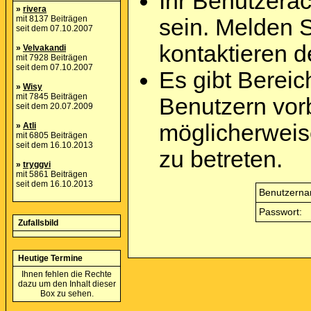
Ihr Benutzera
»
rivera
mit 8137 Beiträgen
sein. Melden 
seit dem 07.10.2007
kontaktieren d
»
Velvakandi
mit 7928 Beiträgen
seit dem 07.10.2007
Es gibt Berei
»
Wisy
mit 7845 Beiträgen
Benutzern vor
seit dem 20.07.2009
möglicherweis
»
Atli
mit 6805 Beiträgen
seit dem 16.10.2013
zu betreten.
»
tryggvi
mit 5861 Beiträgen
seit dem 16.10.2013
Benutzerna
Passwort:
Zufallsbild
Heutige Termine
Ihnen fehlen die Rechte
dazu um den Inhalt dieser
Box zu sehen.