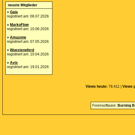
neuste Mitglieder
»
Gaja
registriert am: 06.07.2026
»
MarkoFlow
registriert am: 10.06.2026
»
Amazone
registriert am: 07.05.2026
»
Wuestenpferd
registriert am: 10.04.2026
»
Avis
registriert am: 19.01.2026
Views heute:
78.411 |
Views g
Forensoftware:
Burning B