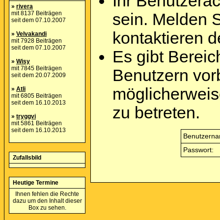
Ihr Benutzera
»
rivera
mit 8137 Beiträgen
sein. Melden 
seit dem 07.10.2007
kontaktieren d
»
Velvakandi
mit 7928 Beiträgen
seit dem 07.10.2007
Es gibt Berei
»
Wisy
mit 7845 Beiträgen
Benutzern vor
seit dem 20.07.2009
möglicherweis
»
Atli
mit 6805 Beiträgen
seit dem 16.10.2013
zu betreten.
»
tryggvi
mit 5861 Beiträgen
seit dem 16.10.2013
Benutzerna
Passwort:
Zufallsbild
Heutige Termine
Ihnen fehlen die Rechte
dazu um den Inhalt dieser
Box zu sehen.