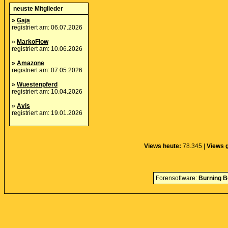
neuste Mitglieder
»
Gaja
registriert am: 06.07.2026
»
MarkoFlow
registriert am: 10.06.2026
»
Amazone
registriert am: 07.05.2026
»
Wuestenpferd
registriert am: 10.04.2026
»
Avis
registriert am: 19.01.2026
Views heute:
78.345 |
Views 
Forensoftware:
Burning B