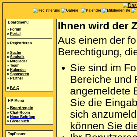
Boardmenü
Ihnen wird der Z
»
Forum
»
Portal
Aus einem der fo
»
Registrieren
Berechtigung, die
»
Suche
»
Statistik
»
Mitglieder
Sie sind im Fo
»
Team
»
Kalender
»
Sponsoren
Bereiche und 
»
Partner
angemeldete B
»
F.A.Q
Sie die Eingab
HP-Menü
»
Boardregeln
sich anzumel
»
Chat-Room
»
Neue Beiträge
»
Gästebuch
können Sie die
TopPoster