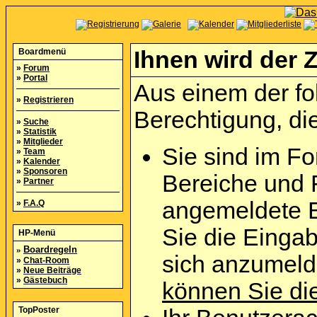
Boardmenü
Ihnen wird der Z
»
Forum
»
Portal
Aus einem der fo
»
Registrieren
Berechtigung, die
»
Suche
»
Statistik
»
Mitglieder
Sie sind im Fo
»
Team
»
Kalender
»
Sponsoren
Bereiche und 
»
Partner
angemeldete B
»
F.A.Q
Sie die Eingab
HP-Menü
»
Boardregeln
sich anzumel
»
Chat-Room
»
Neue Beiträge
»
Gästebuch
können Sie die
TopPoster