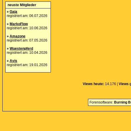
neuste Mitglieder
»
Gaja
registriert am: 06.07.2026
»
MarkoFlow
registriert am: 10.06.2026
»
Amazone
registriert am: 07.05.2026
»
Wuestenpferd
registriert am: 10.04.2026
»
Avis
registriert am: 19.01.2026
Views heute:
14.176 |
Views 
Forensoftware:
Burning B