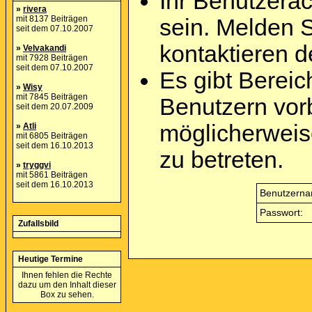
Ihr Benutzera
»
rivera
mit 8137 Beiträgen
sein. Melden 
seit dem 07.10.2007
kontaktieren d
»
Velvakandi
mit 7928 Beiträgen
seit dem 07.10.2007
Es gibt Berei
»
Wisy
mit 7845 Beiträgen
Benutzern vor
seit dem 20.07.2009
möglicherweis
»
Atli
mit 6805 Beiträgen
seit dem 16.10.2013
zu betreten.
»
tryggvi
mit 5861 Beiträgen
seit dem 16.10.2013
Benutzerna
Passwort:
Zufallsbild
Heutige Termine
Ihnen fehlen die Rechte
dazu um den Inhalt dieser
Box zu sehen.