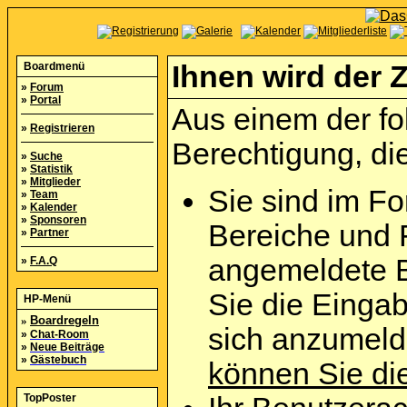
Boardmenü
Ihnen wird der Z
»
Forum
»
Portal
Aus einem der fo
»
Registrieren
Berechtigung, die
»
Suche
»
Statistik
»
Mitglieder
Sie sind im Fo
»
Team
»
Kalender
»
Sponsoren
Bereiche und 
»
Partner
angemeldete B
»
F.A.Q
Sie die Eingab
HP-Menü
»
Boardregeln
sich anzumel
»
Chat-Room
»
Neue Beiträge
»
Gästebuch
können Sie die
TopPoster