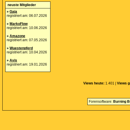
neuste Mitglieder
»
Gaja
registriert am: 06.07.2026
»
MarkoFlow
registriert am: 10.06.2026
»
Amazone
registriert am: 07.05.2026
»
Wuestenpferd
registriert am: 10.04.2026
»
Avis
registriert am: 19.01.2026
Views heute:
1.401 |
Views g
Forensoftware:
Burning B