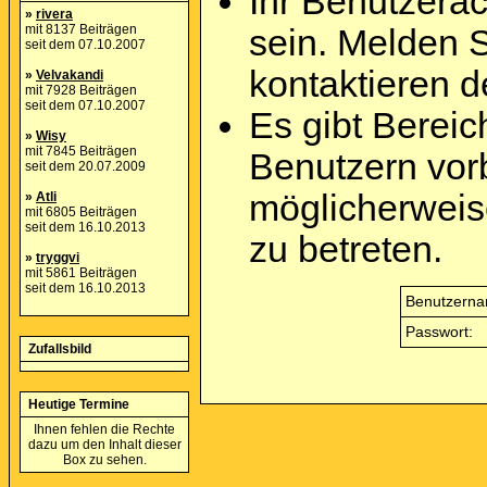
Ihr Benutzera
»
rivera
mit 8137 Beiträgen
sein. Melden 
seit dem 07.10.2007
kontaktieren d
»
Velvakandi
mit 7928 Beiträgen
seit dem 07.10.2007
Es gibt Berei
»
Wisy
mit 7845 Beiträgen
Benutzern vor
seit dem 20.07.2009
möglicherweis
»
Atli
mit 6805 Beiträgen
seit dem 16.10.2013
zu betreten.
»
tryggvi
mit 5861 Beiträgen
seit dem 16.10.2013
Benutzerna
Passwort:
Zufallsbild
Heutige Termine
Ihnen fehlen die Rechte
dazu um den Inhalt dieser
Box zu sehen.