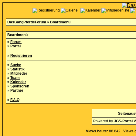
DasGangPferdeForum
» Boardmenü
Boardmenü
»
Forum
»
Portal
»
Registrieren
»
Suche
»
Statistik
»
Mitglieder
»
Team
»
Kalender
»
Sponsoren
»
Partner
»
F.A.Q
Seitenaus
Powered by
JGS-Portal V
Views heute:
88.842 |
Views 