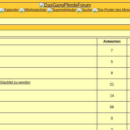
Antworten
7
5
8
schlachtet zu werden
21
14
66
0
2