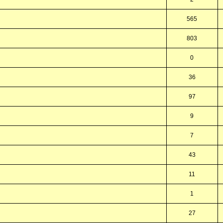
565
803
0
36
97
9
7
43
11
1
27