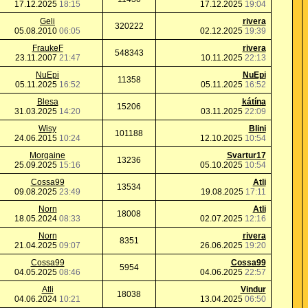
17.12.2025
18:15
17.12.2025
19:04
Geli
rivera
320222
05.08.2010
06:05
02.12.2025
19:39
FraukeF
rivera
548343
23.11.2007
21:47
10.11.2025
22:13
NuEpi
NuEpi
11358
05.11.2025
16:52
05.11.2025
16:52
Blesa
kátína
15206
31.03.2025
14:20
03.11.2025
22:09
Wisy
Blini
101188
24.06.2015
10:24
12.10.2025
10:54
Morgaine
Svartur17
13236
25.09.2025
15:16
05.10.2025
10:54
Cossa99
Atli
13534
09.08.2025
23:49
19.08.2025
17:11
Norn
Atli
18008
18.05.2024
08:33
02.07.2025
12:16
Norn
rivera
8351
21.04.2025
09:07
26.06.2025
19:20
Cossa99
Cossa99
5954
04.05.2025
08:46
04.06.2025
22:57
Atli
Vindur
18038
04.06.2024
10:21
13.04.2025
06:50