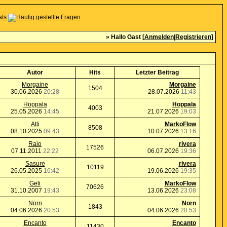
» Hallo Gast [
Anmelden
|
Registrieren
]
Autor
Hits
Letzter Beitrag
Morgaine
Morgaine
1504
30.06.2026
20:28
28.07.2026
11:43
Hoppala
Hoppala
4003
25.05.2026
14:45
21.07.2026
19:03
Atli
MarkoFlow
8508
08.10.2025
09:43
10.07.2026
13:16
Raio
rivera
17526
07.11.2011
22:22
06.07.2026
19:36
Sasure
rivera
10119
26.05.2025
16:42
19.06.2026
19:35
Geli
MarkoFlow
70626
31.10.2007
19:43
13.06.2026
23:08
Norn
Norn
1843
04.06.2026
20:53
04.06.2026
20:53
Encanto
Encanto
11430