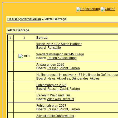
DasGangPferdeForum
» letzte Beiträge
letzte Beiträge
#
#
Beitrag
suche Platz für 2 Suten Isländer
Board:
Reitställe
Wiedereinsteigerin mit MM Diego
Board:
Reiten & Ausbildung
Anpaarungen 2026
Board:
Rassen, Zucht, Farben
Haflingergestüt in Insolvenz - 57 Haflinger in Gefahr, ge
Board:
News, Aktuelles, Dringendes, Akutes
Fohlenfahrplan 2026
Board:
Rassen, Zucht, Farben
Reiten in Wald und Flur
Board:
Alles was Recht ist
Fohlenfahrplan 2027
Board:
Rassen, Zucht, Farben
Silvester alle Jahre wieder