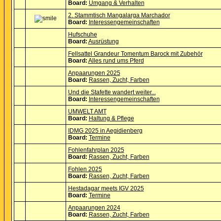
Board:
Umgang & Verhalten
2. Stammtisch Mangalarga Marchador
Board:
Interessengemeinschaften
Hufschuhe
Board:
Ausrüstung
Fellsattel Grandeur Tomentum Barock mit Zubehör
Board:
Alles rund ums Pferd
Anpaarungen 2025
Board:
Rassen, Zucht, Farben
Und die Stafette wandert weiter...
Board:
Interessengemeinschaften
UMWELT AMT
Board:
Haltung & Pflege
IDMG 2025 in Aegidienberg
Board:
Termine
Fohlenfahrplan 2025
Board:
Rassen, Zucht, Farben
Fohlen 2025
Board:
Rassen, Zucht, Farben
Hestadagar meets IGV 2025
Board:
Termine
Anpaarungen 2024
Board:
Rassen, Zucht, Farben