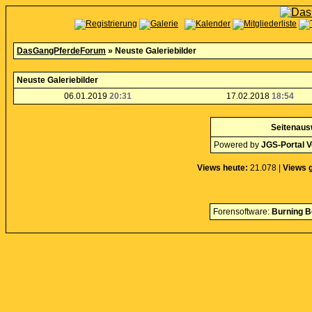
DasGangPferdeForum
» Neuste Galeriebilder
Neuste Galeriebilder
06.01.2019
20:31
17.02.2018
18:54
Seitenaus
Powered by
JGS-Portal V
Views heute:
21.078 |
Views 
Forensoftware:
Burning B