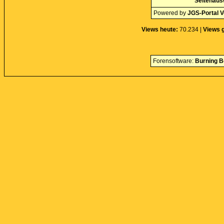
Seitenaus
Powered by
JGS-Portal V
Views heute:
70.234 |
Views 
Forensoftware:
Burning B