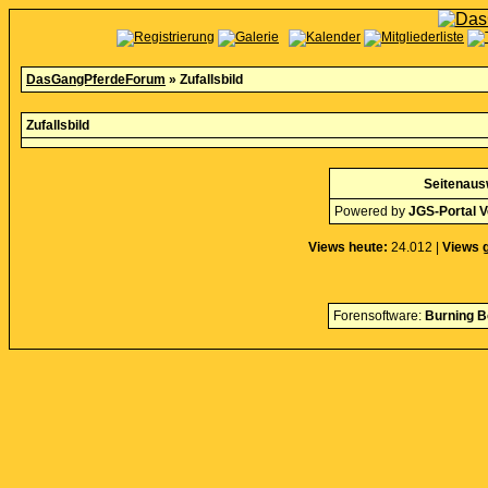
DasGangPferdeForum
» Zufallsbild
Zufallsbild
Seitenaus
Powered by
JGS-Portal V
Views heute:
24.012 |
Views 
Forensoftware:
Burning B