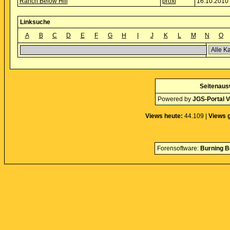
Ranch Below Hill
proxi
16.10.2010 
Linksuche
A
B
C
D
E
F
G
H
I
J
K
L
M
N
O
Seitenaus
Powered by
JGS-Portal V
Views heute:
44.109 |
Views 
Forensoftware:
Burning B