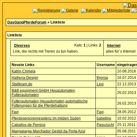
DasGangPferdeForum
» Linkliste
Linkliste
Kats:
1
| Links:
2
Diverses
Internet
Link, die nichts mit Tieren zu tun haben.
alles für´s Internet
Neuste Links
Username
eingetrage
Katrin Chmela
10.08.2016 
Hafrena-Design
thjorsa
16.07.2014 
Stallkram.de
Lexi
22.12.2013 
B&B equipment GmbH Heuautomaten,
26.02.2013 
Futterautomaten
Futterautomaten,Heuautomaten,automatische
26.02.2013 
Fütterungen für die Pferdehaltung
Favi
Favi
28.05.2012 
Pferdeseniorenresidenz im milden Süden
babetine
10.02.2012 
Caballos de Pernice
Pasozucht
25.11.2011 
Mangalarga Marchador Gestüt da Porta Azul
05.08.2011 