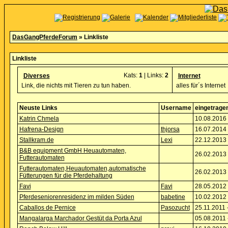
DasGangPferdeForum
» Linkliste
Linkliste
Kats:
1
| Links:
2
Diverses
Internet
Link, die nichts mit Tieren zu tun haben.
alles für´s Internet
Neuste Links
Username
eingetrage
Katrin Chmela
10.08.2016 
Hafrena-Design
thjorsa
16.07.2014 
Stallkram.de
Lexi
22.12.2013 
B&B equipment GmbH Heuautomaten,
26.02.2013 
Futterautomaten
Futterautomaten,Heuautomaten,automatische
26.02.2013 
Fütterungen für die Pferdehaltung
Favi
Favi
28.05.2012 
Pferdeseniorenresidenz im milden Süden
babetine
10.02.2012 
Caballos de Pernice
Pasozucht
25.11.2011 
Mangalarga Marchador Gestüt da Porta Azul
05.08.2011 