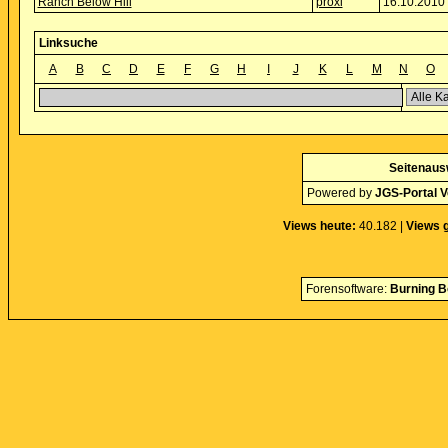
Ranch Below Hill
proxi
16.10.2010 
Linksuche
A
B
C
D
E
F
G
H
I
J
K
L
M
N
O
Seitenaus
Powered by
JGS-Portal V
Views heute:
40.182 |
Views 
Forensoftware:
Burning B