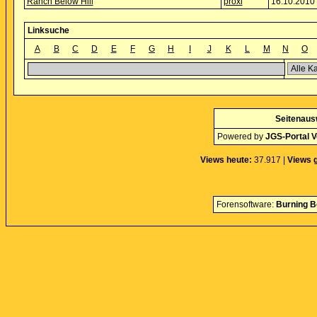
Ranch Below Hill
proxi
16.10.2010 
Linksuche
A
B
C
D
E
F
G
H
I
J
K
L
M
N
O
Seitenaus
Powered by
JGS-Portal V
Views heute:
37.917 |
Views 
Forensoftware:
Burning B