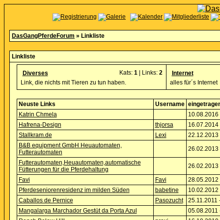
DasGangPferdeForum
» Linkliste
Linkliste
Kats:
1
| Links:
2
Diverses
Internet
Link, die nichts mit Tieren zu tun haben.
alles für´s Internet
Neuste Links
Username
eingetrage
Katrin Chmela
10.08.2016 
Hafrena-Design
thjorsa
16.07.2014 
Stallkram.de
Lexi
22.12.2013 
B&B equipment GmbH Heuautomaten,
26.02.2013 
Futterautomaten
Futterautomaten,Heuautomaten,automatische
26.02.2013 
Fütterungen für die Pferdehaltung
Favi
Favi
28.05.2012 
Pferdeseniorenresidenz im milden Süden
babetine
10.02.2012 
Caballos de Pernice
Pasozucht
25.11.2011 
Mangalarga Marchador Gestüt da Porta Azul
05.08.2011 