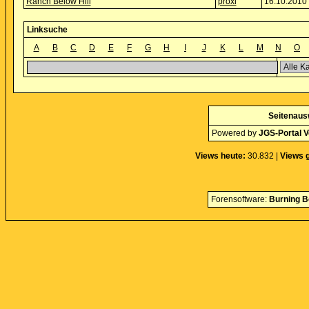
Ranch Below Hill
proxi
16.10.2010 
Linksuche
A
B
C
D
E
F
G
H
I
J
K
L
M
N
O
Seitenaus
Powered by
JGS-Portal V
Views heute:
30.832 |
Views 
Forensoftware:
Burning B