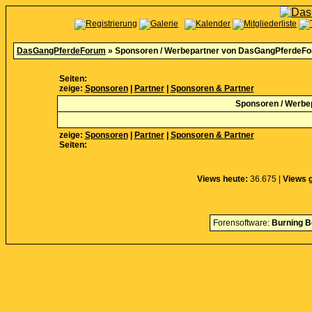
DasGangPferdeForum
» Sponsoren / Werbepartner von DasGangPferdeF
Seiten:
zeige:
Sponsoren
|
Partner
|
Sponsoren & Partner
Sponsoren / Werbe
zeige:
Sponsoren
|
Partner
|
Sponsoren & Partner
Seiten:
Views heute:
36.675 |
Views 
Forensoftware:
Burning B