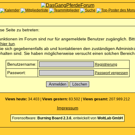
se Seite zu betreten:
nktionen im Forum sind nur für angemeldete Benutzer zugänglich. Bitte
 hier tun
.
e sich gegebenenfalls ab und kontaktieren den zuständigen Administra
halten sind. Sie haben möglicherweise versucht einen solchen Bereich 
Benutzername:
Registrierung
Passwort:
Passwort vergessen
Views heute:
34.403 |
Views gestern:
83.502 |
Views gesamt:
207.989.212
Impressum
Forensoftware:
Burning Board 2.3.6
, entwickelt von
WoltLab GmbH