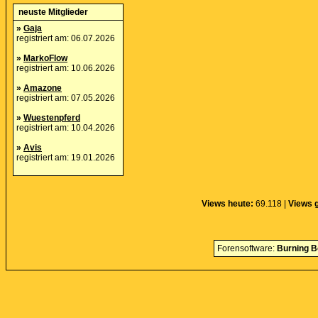
neuste Mitglieder
»
Gaja
registriert am: 06.07.2026
»
MarkoFlow
registriert am: 10.06.2026
»
Amazone
registriert am: 07.05.2026
»
Wuestenpferd
registriert am: 10.04.2026
»
Avis
registriert am: 19.01.2026
Views heute:
69.118 |
Views g
Forensoftware:
Burning B