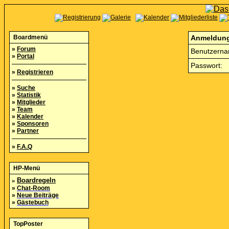
Boardmenü
Anmeldun
»
Forum
Benutzerna
»
Portal
Passwort:
»
Registrieren
»
Suche
»
Statistik
»
Mitglieder
»
Team
»
Kalender
»
Sponsoren
»
Partner
»
F.A.Q
HP-Menü
»
Boardregeln
»
Chat-Room
»
Neue Beiträge
»
Gästebuch
TopPoster