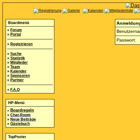
Boardmenü
Anmeldun
»
Forum
Benutzerna
»
Portal
Passwort:
»
Registrieren
»
Suche
»
Statistik
»
Mitglieder
»
Team
»
Kalender
»
Sponsoren
»
Partner
»
F.A.Q
HP-Menü
»
Boardregeln
»
Chat-Room
»
Neue Beiträge
»
Gästebuch
TopPoster