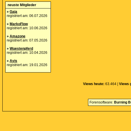
neuste Mitglieder
»
Gaja
registriert am: 06.07.2026
»
MarkoFlow
registriert am: 10.06.2026
»
Amazone
registriert am: 07.05.2026
»
Wuestenpferd
registriert am: 10.04.2026
»
Avis
registriert am: 19.01.2026
Views heute:
63.464 |
Views 
Forensoftware:
Burning B