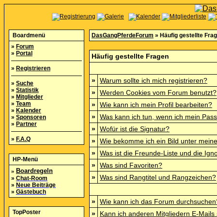
Boardmenü
DasGangPferdeForum
» Häufig gestellte Fra
»
Forum
»
Portal
Häufig gestellte Fragen
»
Registrieren
»
Warum sollte ich mich registrieren?
»
Suche
»
Statistik
»
Werden Cookies vom Forum benutzt?
»
Mitglieder
»
Team
»
Wie kann ich mein Profil bearbeiten?
»
Kalender
»
Was kann ich tun, wenn ich mein Pas
»
Sponsoren
»
Partner
»
Wofür ist die Signatur?
»
F.A.Q
»
Wie bekomme ich ein Bild unter mei
»
Was ist die Freunde-Liste und die Igno
HP-Menü
»
Was sind Favoriten?
»
Boardregeln
»
Was sind Rangtitel und Rangzeichen?
»
Chat-Room
»
Neue Beiträge
»
Gästebuch
»
Wie kann ich das Forum durchsuchen
TopPoster
»
Kann ich anderen Mitgliedern E-Mails