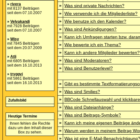
»
rivera
»
Was sind private Nachrichten?
mit 8137 Beiträgen
seit dem 07.10.2007
»
Wie verwende ich die Mitgliederliste?
»
Wie benutze ich den Kalender?
»
Velvakandi
mit 7928 Beiträgen
»
Was sind Ankündigungen?
seit dem 07.10.2007
»
Kann ich Umfragen starten bzw. dara
»
Wisy
mit 7845 Beiträgen
»
Wie bewerte ich ein Thema?
seit dem 20.07.2009
»
Kann ich andere Mitglieder bewerten?
»
Atli
»
Was sind Moderatoren?
mit 6805 Beiträgen
seit dem 16.10.2013
»
Was sind Benutzerlevel?
»
tryggvi
mit 5861 Beiträgen
seit dem 16.10.2013
»
Gibt es bestimmte Textformatierungsc
»
Was sind Smilies?
»
BBCode Schnellauswahl und klickbare
Zufallsbild
»
Was sind Dateianhänge?
»
Was sind Beitrags-Symbole?
Heutige Termine
»
Kann ich meine eigenen Beiträge änd
Ihnen fehlen die Rechte
dazu um den Inhalt dieser
»
Warum werden in meinem Beitrag Wor
Box zu sehen.
»
Was ist eine E-Mail-Benachrichtigung