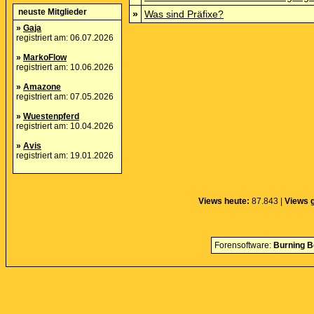
neuste Mitglieder
»
Was sind Präfixe?
»
Gaja
registriert am: 06.07.2026
»
MarkoFlow
registriert am: 10.06.2026
»
Amazone
registriert am: 07.05.2026
»
Wuestenpferd
registriert am: 10.04.2026
»
Avis
registriert am: 19.01.2026
Views heute:
87.843 |
Views 
Forensoftware:
Burning B