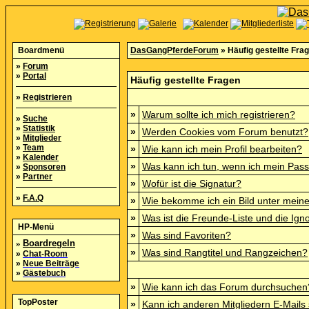
Boardmenü
DasGangPferdeForum
» Häufig gestellte Fra
»
Forum
»
Portal
Häufig gestellte Fragen
»
Registrieren
»
Warum sollte ich mich registrieren?
»
Suche
»
Statistik
»
Werden Cookies vom Forum benutzt?
»
Mitglieder
»
Team
»
Wie kann ich mein Profil bearbeiten?
»
Kalender
»
Was kann ich tun, wenn ich mein Pas
»
Sponsoren
»
Partner
»
Wofür ist die Signatur?
»
F.A.Q
»
Wie bekomme ich ein Bild unter mei
»
Was ist die Freunde-Liste und die Igno
HP-Menü
»
Was sind Favoriten?
»
Boardregeln
»
Was sind Rangtitel und Rangzeichen?
»
Chat-Room
»
Neue Beiträge
»
Gästebuch
»
Wie kann ich das Forum durchsuchen
TopPoster
»
Kann ich anderen Mitgliedern E-Mails