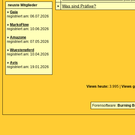
neuste Mitglieder
»
Was sind Präfixe?
»
Gaja
registriert am: 06.07.2026
»
MarkoFlow
registriert am: 10.06.2026
»
Amazone
registriert am: 07.05.2026
»
Wuestenpferd
registriert am: 10.04.2026
»
Avis
registriert am: 19.01.2026
Views heute:
3.995 |
Views g
Forensoftware:
Burning B