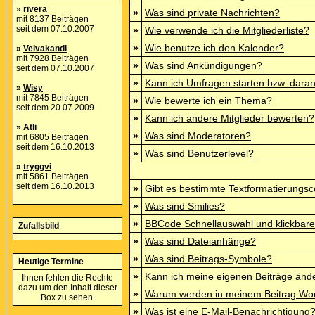
»
rivera
»
Was sind private Nachrichten?
mit 8137 Beiträgen
seit dem 07.10.2007
»
Wie verwende ich die Mitgliederliste?
»
Wie benutze ich den Kalender?
»
Velvakandi
mit 7928 Beiträgen
»
Was sind Ankündigungen?
seit dem 07.10.2007
»
Kann ich Umfragen starten bzw. dara
»
Wisy
mit 7845 Beiträgen
»
Wie bewerte ich ein Thema?
seit dem 20.07.2009
»
Kann ich andere Mitglieder bewerten?
»
Atli
»
Was sind Moderatoren?
mit 6805 Beiträgen
seit dem 16.10.2013
»
Was sind Benutzerlevel?
»
tryggvi
mit 5861 Beiträgen
seit dem 16.10.2013
»
Gibt es bestimmte Textformatierungsc
»
Was sind Smilies?
»
BBCode Schnellauswahl und klickbare
Zufallsbild
»
Was sind Dateianhänge?
»
Was sind Beitrags-Symbole?
Heutige Termine
»
Kann ich meine eigenen Beiträge änd
Ihnen fehlen die Rechte
dazu um den Inhalt dieser
»
Warum werden in meinem Beitrag Wor
Box zu sehen.
»
Was ist eine E-Mail-Benachrichtigung