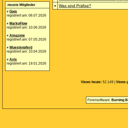
neuste Mitglieder
»
Was sind Präfixe?
»
Gaja
registriert am: 06.07.2026
»
MarkoFlow
registriert am: 10.06.2026
»
Amazone
registriert am: 07.05.2026
»
Wuestenpferd
registriert am: 10.04.2026
»
Avis
registriert am: 19.01.2026
Views heute:
52.149 |
Views 
Forensoftware:
Burning B