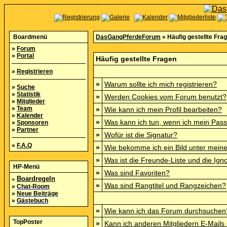
Boardmenü
DasGangPferdeForum
» Häufig gestellte Fra
»
Forum
»
Portal
Häufig gestellte Fragen
»
Registrieren
»
Warum sollte ich mich registrieren?
»
Suche
»
Statistik
»
Werden Cookies vom Forum benutzt?
»
Mitglieder
»
Team
»
Wie kann ich mein Profil bearbeiten?
»
Kalender
»
Was kann ich tun, wenn ich mein Pas
»
Sponsoren
»
Partner
»
Wofür ist die Signatur?
»
F.A.Q
»
Wie bekomme ich ein Bild unter mei
»
Was ist die Freunde-Liste und die Igno
HP-Menü
»
Was sind Favoriten?
»
Boardregeln
»
Was sind Rangtitel und Rangzeichen?
»
Chat-Room
»
Neue Beiträge
»
Gästebuch
»
Wie kann ich das Forum durchsuchen
TopPoster
»
Kann ich anderen Mitgliedern E-Mails