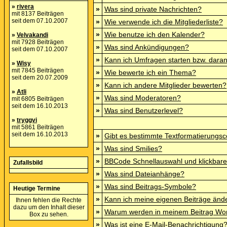
»
rivera
»
Was sind private Nachrichten?
mit 8137 Beiträgen
seit dem 07.10.2007
»
Wie verwende ich die Mitgliederliste?
»
Wie benutze ich den Kalender?
»
Velvakandi
mit 7928 Beiträgen
»
Was sind Ankündigungen?
seit dem 07.10.2007
»
Kann ich Umfragen starten bzw. dara
»
Wisy
mit 7845 Beiträgen
»
Wie bewerte ich ein Thema?
seit dem 20.07.2009
»
Kann ich andere Mitglieder bewerten?
»
Atli
»
Was sind Moderatoren?
mit 6805 Beiträgen
seit dem 16.10.2013
»
Was sind Benutzerlevel?
»
tryggvi
mit 5861 Beiträgen
seit dem 16.10.2013
»
Gibt es bestimmte Textformatierungsc
»
Was sind Smilies?
»
BBCode Schnellauswahl und klickbare
Zufallsbild
»
Was sind Dateianhänge?
»
Was sind Beitrags-Symbole?
Heutige Termine
»
Kann ich meine eigenen Beiträge änd
Ihnen fehlen die Rechte
dazu um den Inhalt dieser
»
Warum werden in meinem Beitrag Wor
Box zu sehen.
»
Was ist eine E-Mail-Benachrichtigung