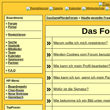
Boardmenü
DasGangPferdeForum
»
Häufig gestellte Fra
»
Forum
»
Portal
Das Fo
»
Registrieren
»
»
Suche
Warum sollte ich mich registrieren?
»
Statistik
»
Mitglieder
»
»
Team
Werden Cookies vom Forum benutz
»
Kalender
»
Sponsoren
»
Partner
»
Wie kann ich mein Profil bearbeiten
»
F.A.Q
»
Was kann ich tun, wenn ich mein P
HP-Menü
»
»
Boardregeln
Wofür ist die Signatur?
»
Chat-Room
»
Neue Beiträge
»
Gästebuch
»
Wie bekomme ich ein Bild unter me
TopPoster