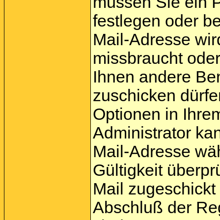
müssen Sie ein P
festlegen oder b
Mail-Adresse wir
missbraucht oder
Ihnen andere Be
zuschicken dürfen
Optionen in Ihrem
Administrator ka
Mail-Adresse wäh
Gültigkeit überpr
Mail zugeschickt 
Abschluß der Reg