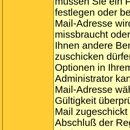
müssen Sie ein P
festlegen oder b
Mail-Adresse wir
missbraucht oder
Ihnen andere Be
zuschicken dürfen
Optionen in Ihrem
Administrator ka
Mail-Adresse wäh
Gültigkeit überpr
Mail zugeschickt 
Abschluß der Reg