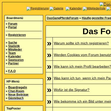
Boardmenü
DasGangPferdeForum
»
Häufig gestellte Fra
»
Forum
»
Portal
Das Fo
»
Registrieren
»
»
Suche
Warum sollte ich mich registrieren?
»
Statistik
»
Mitglieder
»
»
Team
Werden Cookies vom Forum benutz
»
Kalender
»
Sponsoren
»
Partner
»
Wie kann ich mein Profil bearbeiten
»
F.A.Q
»
Was kann ich tun, wenn ich mein P
HP-Menü
»
»
Boardregeln
Wofür ist die Signatur?
»
Chat-Room
»
Neue Beiträge
»
Gästebuch
»
Wie bekomme ich ein Bild unter me
TopPoster