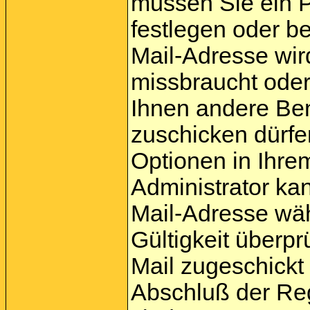
müssen Sie ein P
festlegen oder b
Mail-Adresse wir
missbraucht oder
Ihnen andere Be
zuschicken dürfen
Optionen in Ihrem
Administrator ka
Mail-Adresse wäh
Gültigkeit überpr
Mail zugeschickt 
Abschluß der Reg