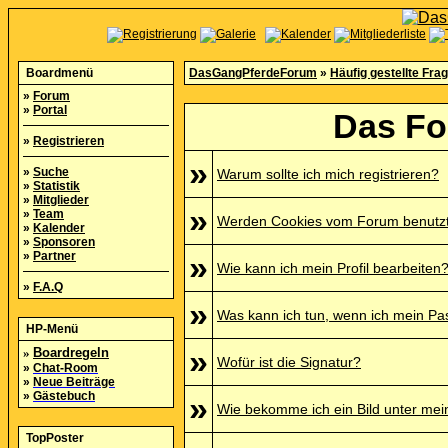
Boardmenü
DasGangPferdeForum
»
Häufig gestellte Fra
»
Forum
»
Portal
Das Fo
»
Registrieren
»
»
Suche
Warum sollte ich mich registrieren?
»
Statistik
»
Mitglieder
»
»
Team
Werden Cookies vom Forum benutz
»
Kalender
»
Sponsoren
»
Partner
»
Wie kann ich mein Profil bearbeiten
»
F.A.Q
»
Was kann ich tun, wenn ich mein P
HP-Menü
»
»
Boardregeln
Wofür ist die Signatur?
»
Chat-Room
»
Neue Beiträge
»
Gästebuch
»
Wie bekomme ich ein Bild unter me
TopPoster