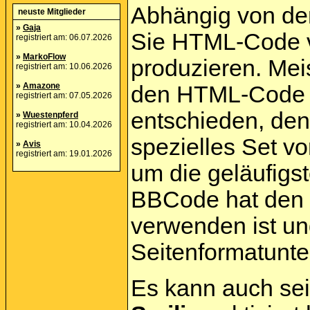
Abhängig von de
neuste Mitglieder
»
Gaja
Sie HTML-Code v
registriert am: 06.07.2026
»
MarkoFlow
produzieren. Mei
registriert am: 10.06.2026
»
Amazone
den HTML-Code g
registriert am: 07.05.2026
entschieden, de
»
Wuestenpferd
registriert am: 10.04.2026
spezielles Set v
»
Avis
registriert am: 19.01.2026
um die geläufigst
BBCode hat den V
verwenden ist un
Seitenformatunte
Es kann auch sei