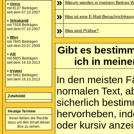
»
Warum werden in meinem Beitrag Wo
»
rivera
mit 8137 Beiträgen
seit dem 07.10.2007
»
Was ist eine E-Mail-Benachrichtigun
»
Velvakandi
mit 7928 Beiträgen
»
seit dem 07.10.2007
Was sind Präfixe?
»
Wisy
mit 7845 Beiträgen
seit dem 20.07.2009
Gibt es bestimm
»
Atli
ich in mein
mit 6805 Beiträgen
seit dem 16.10.2013
»
tryggvi
mit 5861 Beiträgen
In den meisten Fä
seit dem 16.10.2013
normalen Text, a
Zufallsbild
sicherlich besti
hervorheben, inde
Heutige Termine
Ihnen fehlen die Rechte
oder kursiv anze
dazu um den Inhalt dieser
Box zu sehen.