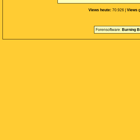
Views heute:
70.926 |
Views 
Forensoftware:
Burning B