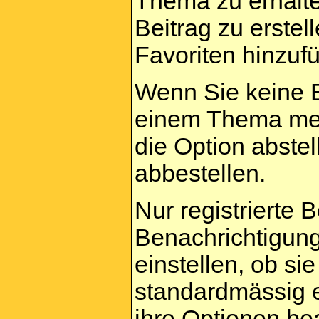
Thema zu erhalt
Beitrag zu erstel
Favoriten hinzuf
Wenn Sie keine 
einem Thema meh
die Option abste
abbestellen.
Nur registrierte 
Benachrichtigun
einstellen, ob s
standardmässig 
ihre
Optionen
bea