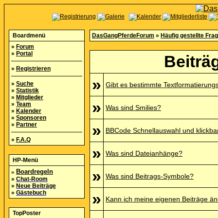
Boardmenü
DasGangPferdeForum
»
Häufig gestellte Fra
»
Forum
»
Portal
Beiträ
»
Registrieren
»
»
Suche
Gibt es bestimmte Textformatierung
»
Statistik
»
Mitglieder
»
»
Team
Was sind Smilies?
»
Kalender
»
Sponsoren
»
Partner
»
BBCode Schnellauswahl und klickbar
»
F.A.Q
»
Was sind Dateianhänge?
HP-Menü
»
»
Boardregeln
Was sind Beitrags-Symbole?
»
Chat-Room
»
Neue Beiträge
»
Gästebuch
»
Kann ich meine eigenen Beiträge ä
TopPoster