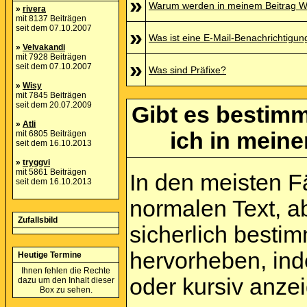
»
Warum werden in meinem Beitrag Wo
»
rivera
mit 8137 Beiträgen
seit dem 07.10.2007
»
Was ist eine E-Mail-Benachrichtigun
»
Velvakandi
mit 7928 Beiträgen
»
seit dem 07.10.2007
Was sind Präfixe?
»
Wisy
mit 7845 Beiträgen
seit dem 20.07.2009
Gibt es bestimm
»
Atli
ich in mein
mit 6805 Beiträgen
seit dem 16.10.2013
»
tryggvi
mit 5861 Beiträgen
In den meisten Fä
seit dem 16.10.2013
normalen Text, a
Zufallsbild
sicherlich besti
hervorheben, inde
Heutige Termine
Ihnen fehlen die Rechte
oder kursiv anze
dazu um den Inhalt dieser
Box zu sehen.