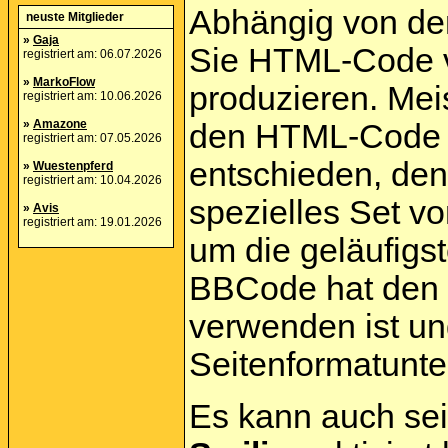
Abhängig von de
neuste Mitglieder
»
Gaja
Sie HTML-Code v
registriert am: 06.07.2026
»
MarkoFlow
produzieren. Mei
registriert am: 10.06.2026
»
Amazone
den HTML-Code g
registriert am: 07.05.2026
entschieden, de
»
Wuestenpferd
registriert am: 10.04.2026
spezielles Set v
»
Avis
registriert am: 19.01.2026
um die geläufigst
BBCode hat den V
verwenden ist un
Seitenformatunte
Es kann auch sei