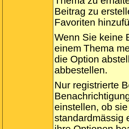
Thema zu erhalt
Beitrag zu erstel
Favoriten hinzuf
Wenn Sie keine 
einem Thema meh
die Option abste
abbestellen.
Nur registrierte 
Benachrichtigun
einstellen, ob s
standardmässig 
ihre
Optionen
bea