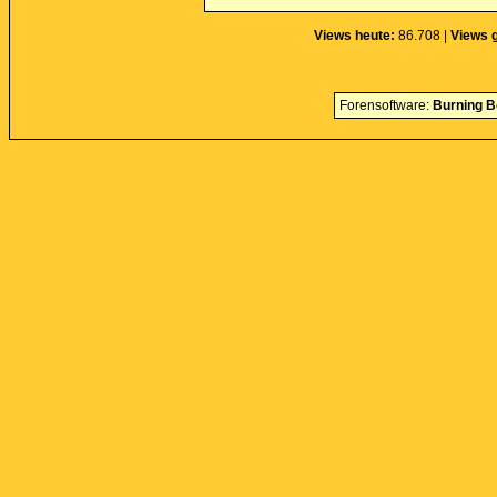
Views heute:
86.708 |
Views 
Forensoftware:
Burning B