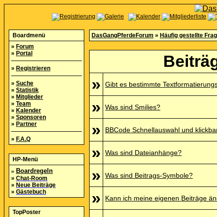
Boardmenü
DasGangPferdeForum
»
Häufig gestellte Fra
»
Forum
»
Portal
Beiträ
»
Registrieren
»
»
Suche
Gibt es bestimmte Textformatierung
»
Statistik
»
Mitglieder
»
»
Team
Was sind Smilies?
»
Kalender
»
Sponsoren
»
Partner
»
BBCode Schnellauswahl und klickbar
»
F.A.Q
»
Was sind Dateianhänge?
HP-Menü
»
»
Boardregeln
Was sind Beitrags-Symbole?
»
Chat-Room
»
Neue Beiträge
»
Gästebuch
»
Kann ich meine eigenen Beiträge ä
TopPoster