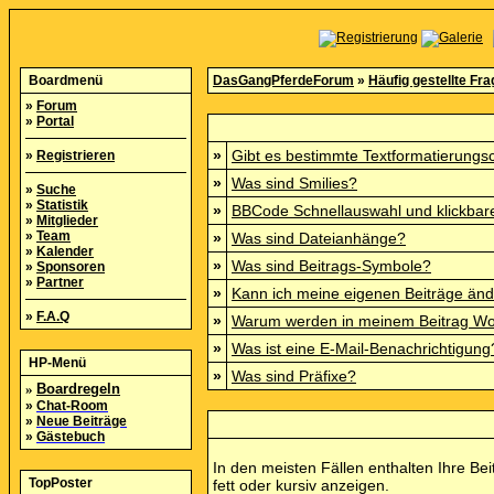
Boardmenü
DasGangPferdeForum
»
Häufig gestellte Fr
»
Forum
»
Portal
»
Gibt es bestimmte Textformatierungs
»
Registrieren
»
Was sind Smilies?
»
Suche
»
Statistik
»
BBCode Schnellauswahl und klickbare
»
Mitglieder
»
Team
»
Was sind Dateianhänge?
»
Kalender
»
Was sind Beitrags-Symbole?
»
Sponsoren
»
Partner
»
Kann ich meine eigenen Beiträge än
»
F.A.Q
»
Warum werden in meinem Beitrag Wor
»
Was ist eine E-Mail-Benachrichtigung
HP-Menü
»
Was sind Präfixe?
»
Boardregeln
»
Chat-Room
»
Neue Beiträge
»
Gästebuch
In den meisten Fällen enthalten Ihre Be
TopPoster
fett oder kursiv anzeigen.