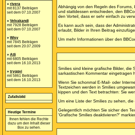
»
rivera
Abhängig von den Regeln des Forums, k
mit 8137 Beiträgen
und stattdessen entschieden, den BBCod
seit dem 07.10.2007
den Vorteil, dass er sehr einfach zu ve
»
Velvakandi
mit 7928 Beiträgen
Es kann auch sein, dass der Administrat
seit dem 07.10.2007
erlaubt, Bilder in Ihren Beitrag einzufüge
»
Wisy
Um mehr Informationen über den BBCode
mit 7845 Beiträgen
seit dem 20.07.2009
»
Atli
mit 6805 Beiträgen
seit dem 16.10.2013
Smilies sind kleine grafische Bilder, di
»
tryggvi
sarkastischen Kommentar eingetragen hab
mit 5861 Beiträgen
seit dem 16.10.2013
Wenn Sie schonmal E-Mail- oder Interne
Textzeichen werden in Smilies umgewan
kippen und den Text betrachten: Sie w
Zufallsbild
Um eine Liste der Smilies zu sehen, die
Gelegentlich möchten Sie sicher den Te
Heutige Termine
'Grafische Smilies deaktivieren?' markie
Ihnen fehlen die Rechte
dazu um den Inhalt dieser
Box zu sehen.