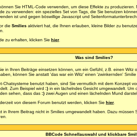
önnen Sie HTML-Code verwenden, um diese Effekte zu produzieren. M
e zu verwenden: ein spezielles Set von Tags, die Sie benutzen können
rwenden ist und gegen böswillige Javascript und Seitenformatunterbrec
or die
Smilies
aktiviert hat, die Ihnen erlauben, kleine Bilder zu benu
n.
 zu erhalten, klicken Sie
hier
.
Was sind Smilies?
e Sie in Ihren Beiträge einsetzen können, um ein Gefühl, z.B. einen Witz
en, können Sie anstatt 'das war ein Witz' einen 'zwinkernden' Smilie
t-Chatsysteme benutzt haben, sind Sie vermutlich mit dem Konzept von
delt. Zum Beispiel wird
:)
in ein lächelndes Gesicht umgewandelt. Um d
erden sehen, dass das
:)
zwei Augen und einen lächelnden Mund darstell
 derzeit von diesem Forum benutzt werden, klicken Sie
hier
.
xt in Ihrem Beitrag nicht in Smilies umgewandelt haben. Dazu müssen S
ren.
BBCode Schnellauswahl und klickbare Smil