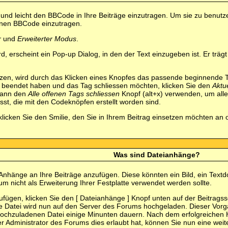
 und leicht den BBCode in Ihre Beiträge einzutragen. Um sie zu benut
einen BBCode einzutragen.
r
und
Erweiterter Modus
.
, erscheint ein Pop-up Dialog, in den der Text einzugeben ist. Er trä
en, wird durch das Klicken eines Knopfes das passende beginnende Ta
t beendet haben und das Tag schliessen möchten, klicken Sie den
Aktu
dann den
Alle offenen Tags schliessen
Knopf (alt+x) verwenden, um alle
esst, die mit den Codeknöpfen erstellt worden sind.
klicken Sie den Smilie, den Sie in Ihrem Beitrag einsetzen möchten an 
Was sind Dateianhänge?
Anhänge an Ihre Beiträge anzufügen. Diese könnten ein Bild, ein Textd
m nicht als Erweiterung Ihrer Festplatte verwendet werden sollte.
ügen, klicken Sie den [ Dateianhänge ] Knopf unten auf der Beitragsse
Ihre Datei wird nun auf den Server des Forums hochgeladen. Dieser Vo
hochzuladenen Datei einige Minunten dauern. Nach dem erfolgreichen 
r Administrator des Forums dies erlaubt hat, können Sie nun eine wei