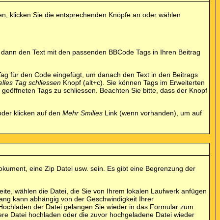
zen, klicken Sie die entsprechenden Knöpfe an oder wählen
gt dann den Text mit den passenden BBCode Tags in Ihren Beitrag
g für den Code eingefügt, um danach den Text in den Beitrags
elles Tag schliessen
Knopf (alt+c). Sie können Tags im Erweiterten
 geöffneten Tags zu schliessen. Beachten Sie bitte, dass der Knopf
oder klicken auf den
Mehr Smilies
Link (wenn vorhanden), um auf
okument, eine Zip Datei usw. sein. Es gibt eine Begrenzung der
ite, wählen die Datei, die Sie von Ihrem lokalen Laufwerk anfügen
rgang kann abhängig von der Geschwindigkeit Ihrer
Hochladen der Datei gelangen Sie wieder in das Formular zum
tere Datei hochladen oder die zuvor hochgeladene Datei wieder