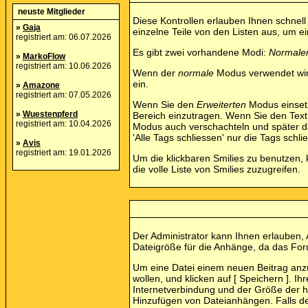
neuste Mitglieder
Diese Kontrollen erlauben Ihnen schnell
»
Gaja
einzelne Teile von den Listen aus, um 
registriert am: 06.07.2026
Es gibt zwei vorhandene Modi:
Normale
»
MarkoFlow
registriert am: 10.06.2026
Wenn der
normale
Modus verwendet wird
ein.
»
Amazone
registriert am: 07.05.2026
Wenn Sie den
Erweiterten
Modus einsetz
»
Wuestenpferd
Bereich einzutragen. Wenn Sie den Tex
registriert am: 10.04.2026
Modus auch verschachteln und später 
'Alle Tags schliessen' nur die Tags schli
»
Avis
registriert am: 19.01.2026
Um die klickbaren Smilies zu benutzen, 
die volle Liste von Smilies zuzugreifen.
Der Administrator kann Ihnen erlauben, 
Dateigröße für die Anhänge, da das Foru
Um eine Datei einem neuen Beitrag anzuf
wollen, und klicken auf [ Speichern ]. 
Internetverbindung und der Größe der 
Hinzufügen von Dateianhängen. Falls de