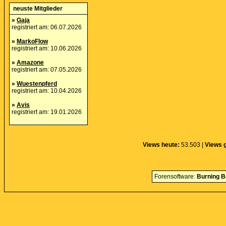
neuste Mitglieder
»
Gaja
registriert am: 06.07.2026
»
MarkoFlow
registriert am: 10.06.2026
»
Amazone
registriert am: 07.05.2026
»
Wuestenpferd
registriert am: 10.04.2026
»
Avis
registriert am: 19.01.2026
Views heute:
53.503 |
Views 
Forensoftware:
Burning B