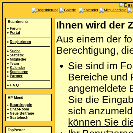
Boardmenü
Ihnen wird der Z
»
Forum
»
Portal
Aus einem der fo
»
Registrieren
Berechtigung, die
»
Suche
»
Statistik
»
Mitglieder
Sie sind im Fo
»
Team
»
Kalender
»
Sponsoren
Bereiche und 
»
Partner
angemeldete B
»
F.A.Q
Sie die Eingab
HP-Menü
»
Boardregeln
sich anzumel
»
Chat-Room
»
Neue Beiträge
»
Gästebuch
können Sie die
TopPoster