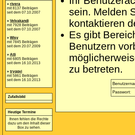
Ihr Benutzera
»
rivera
mit 8137 Beiträgen
sein. Melden 
seit dem 07.10.2007
kontaktieren d
»
Velvakandi
mit 7928 Beiträgen
seit dem 07.10.2007
Es gibt Berei
»
Wisy
mit 7845 Beiträgen
Benutzern vor
seit dem 20.07.2009
möglicherweis
»
Atli
mit 6805 Beiträgen
seit dem 16.10.2013
zu betreten.
»
tryggvi
mit 5861 Beiträgen
seit dem 16.10.2013
Benutzerna
Passwort:
Zufallsbild
Heutige Termine
Ihnen fehlen die Rechte
dazu um den Inhalt dieser
Box zu sehen.