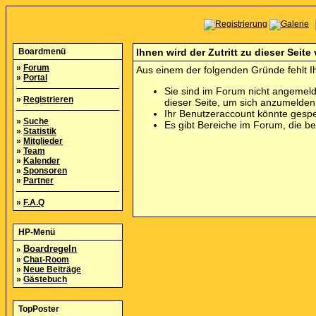
Boardmenü
Ihnen wird der Zutritt zu dieser Seite
»
Forum
Aus einem der folgenden Gründe fehlt Ih
»
Portal
Sie sind im Forum nicht angemeld
»
Registrieren
dieser Seite, um sich anzumelde
Ihr Benutzeraccount könnte gespe
»
Suche
Es gibt Bereiche im Forum, die b
»
Statistik
»
Mitglieder
»
Team
»
Kalender
»
Sponsoren
»
Partner
»
F.A.Q
HP-Menü
»
Boardregeln
»
Chat-Room
»
Neue Beiträge
»
Gästebuch
TopPoster