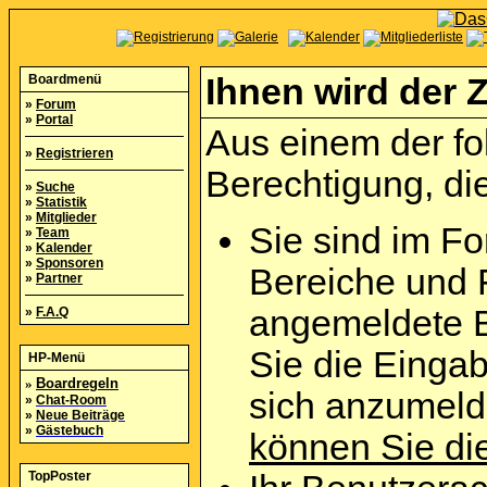
Boardmenü
Ihnen wird der Z
»
Forum
»
Portal
Aus einem der fo
»
Registrieren
Berechtigung, die
»
Suche
»
Statistik
»
Mitglieder
Sie sind im Fo
»
Team
»
Kalender
»
Sponsoren
Bereiche und 
»
Partner
angemeldete B
»
F.A.Q
Sie die Eingab
HP-Menü
»
Boardregeln
sich anzumel
»
Chat-Room
»
Neue Beiträge
»
Gästebuch
können Sie die
TopPoster