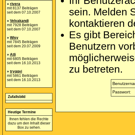
Ihr Benutzera
»
rivera
mit 8137 Beiträgen
sein. Melden 
seit dem 07.10.2007
kontaktieren d
»
Velvakandi
mit 7928 Beiträgen
seit dem 07.10.2007
Es gibt Berei
»
Wisy
mit 7845 Beiträgen
Benutzern vor
seit dem 20.07.2009
möglicherweis
»
Atli
mit 6805 Beiträgen
seit dem 16.10.2013
zu betreten.
»
tryggvi
mit 5861 Beiträgen
seit dem 16.10.2013
Benutzerna
Passwort:
Zufallsbild
Heutige Termine
Ihnen fehlen die Rechte
dazu um den Inhalt dieser
Box zu sehen.