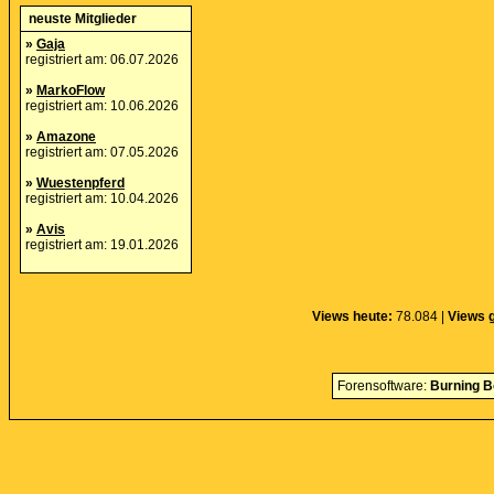
neuste Mitglieder
»
Gaja
registriert am: 06.07.2026
»
MarkoFlow
registriert am: 10.06.2026
»
Amazone
registriert am: 07.05.2026
»
Wuestenpferd
registriert am: 10.04.2026
»
Avis
registriert am: 19.01.2026
Views heute:
78.084 |
Views 
Forensoftware:
Burning B