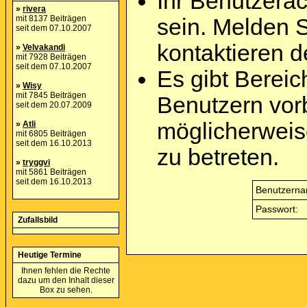
Ihr Benutzera
»
rivera
mit 8137 Beiträgen
sein. Melden 
seit dem 07.10.2007
kontaktieren d
»
Velvakandi
mit 7928 Beiträgen
seit dem 07.10.2007
Es gibt Berei
»
Wisy
mit 7845 Beiträgen
Benutzern vor
seit dem 20.07.2009
möglicherweis
»
Atli
mit 6805 Beiträgen
seit dem 16.10.2013
zu betreten.
»
tryggvi
mit 5861 Beiträgen
seit dem 16.10.2013
Benutzerna
Passwort:
Zufallsbild
Heutige Termine
Ihnen fehlen die Rechte
dazu um den Inhalt dieser
Box zu sehen.