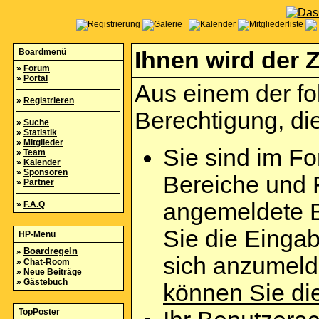
Boardmenü
Ihnen wird der Z
»
Forum
»
Portal
Aus einem der fo
»
Registrieren
Berechtigung, die
»
Suche
»
Statistik
»
Mitglieder
Sie sind im Fo
»
Team
»
Kalender
»
Sponsoren
Bereiche und 
»
Partner
angemeldete B
»
F.A.Q
Sie die Eingab
HP-Menü
»
Boardregeln
sich anzumel
»
Chat-Room
»
Neue Beiträge
»
Gästebuch
können Sie die
TopPoster