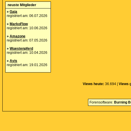
neuste Mitglieder
»
Gaja
registriert am: 06.07.2026
»
MarkoFlow
registriert am: 10.06.2026
»
Amazone
registriert am: 07.05.2026
»
Wuestenpferd
registriert am: 10.04.2026
»
Avis
registriert am: 19.01.2026
Views heute:
36.694 |
Views 
Forensoftware:
Burning B