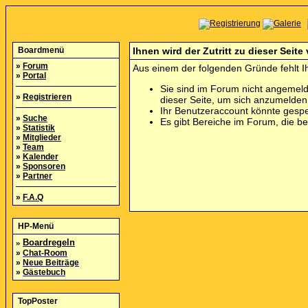
Boardmenü
Ihnen wird der Zutritt zu dieser Seite
»
Forum
Aus einem der folgenden Gründe fehlt Ih
»
Portal
Sie sind im Forum nicht angemeld
»
Registrieren
dieser Seite, um sich anzumelde
Ihr Benutzeraccount könnte gespe
»
Suche
Es gibt Bereiche im Forum, die b
»
Statistik
»
Mitglieder
»
Team
»
Kalender
»
Sponsoren
»
Partner
»
F.A.Q
HP-Menü
»
Boardregeln
»
Chat-Room
»
Neue Beiträge
»
Gästebuch
TopPoster