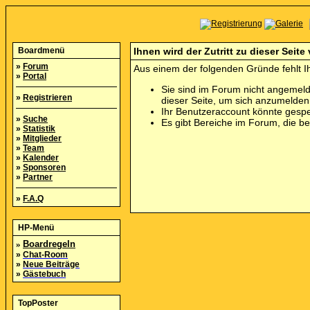
Boardmenü
Ihnen wird der Zutritt zu dieser Seite
»
Forum
Aus einem der folgenden Gründe fehlt Ih
»
Portal
Sie sind im Forum nicht angemeld
»
Registrieren
dieser Seite, um sich anzumelde
Ihr Benutzeraccount könnte gespe
»
Suche
Es gibt Bereiche im Forum, die b
»
Statistik
»
Mitglieder
»
Team
»
Kalender
»
Sponsoren
»
Partner
»
F.A.Q
HP-Menü
»
Boardregeln
»
Chat-Room
»
Neue Beiträge
»
Gästebuch
TopPoster