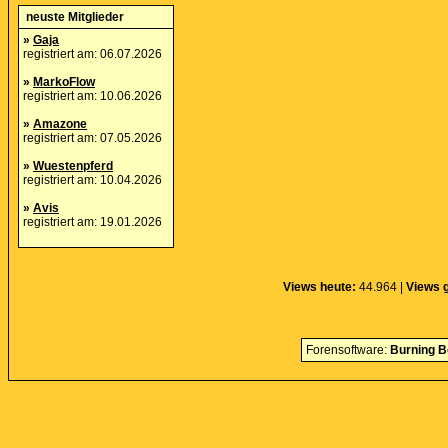
neuste Mitglieder
»
Gaja
registriert am: 06.07.2026
»
MarkoFlow
registriert am: 10.06.2026
»
Amazone
registriert am: 07.05.2026
»
Wuestenpferd
registriert am: 10.04.2026
»
Avis
registriert am: 19.01.2026
Views heute:
44.964 |
Views 
Forensoftware:
Burning B