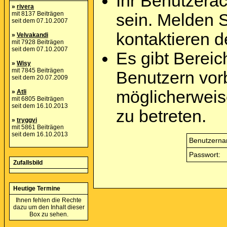
Ihr Benutzera
»
rivera
mit 8137 Beiträgen
sein. Melden 
seit dem 07.10.2007
kontaktieren d
»
Velvakandi
mit 7928 Beiträgen
seit dem 07.10.2007
Es gibt Berei
»
Wisy
mit 7845 Beiträgen
Benutzern vor
seit dem 20.07.2009
möglicherweis
»
Atli
mit 6805 Beiträgen
seit dem 16.10.2013
zu betreten.
»
tryggvi
mit 5861 Beiträgen
seit dem 16.10.2013
Benutzerna
Passwort:
Zufallsbild
Heutige Termine
Ihnen fehlen die Rechte
dazu um den Inhalt dieser
Box zu sehen.