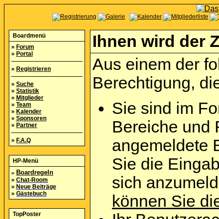
Boardmenü
Ihnen wird der Z
»
Forum
»
Portal
Aus einem der fo
»
Registrieren
Berechtigung, die
»
Suche
»
Statistik
»
Mitglieder
Sie sind im Fo
»
Team
»
Kalender
»
Sponsoren
Bereiche und 
»
Partner
angemeldete B
»
F.A.Q
Sie die Eingab
HP-Menü
»
Boardregeln
sich anzumel
»
Chat-Room
»
Neue Beiträge
»
Gästebuch
können Sie die
TopPoster