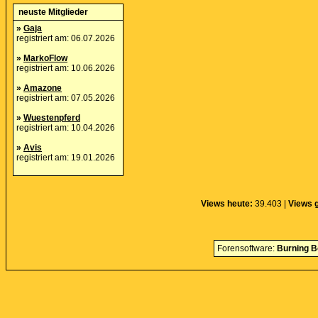
neuste Mitglieder
»
Gaja
registriert am: 06.07.2026
»
MarkoFlow
registriert am: 10.06.2026
»
Amazone
registriert am: 07.05.2026
»
Wuestenpferd
registriert am: 10.04.2026
»
Avis
registriert am: 19.01.2026
Views heute:
39.403 |
Views 
Forensoftware:
Burning B