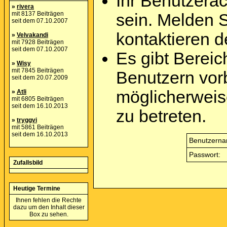
Ihr Benutzera
»
rivera
mit 8137 Beiträgen
sein. Melden 
seit dem 07.10.2007
kontaktieren d
»
Velvakandi
mit 7928 Beiträgen
seit dem 07.10.2007
Es gibt Berei
»
Wisy
mit 7845 Beiträgen
Benutzern vor
seit dem 20.07.2009
möglicherweis
»
Atli
mit 6805 Beiträgen
seit dem 16.10.2013
zu betreten.
»
tryggvi
mit 5861 Beiträgen
seit dem 16.10.2013
Benutzerna
Passwort:
Zufallsbild
Heutige Termine
Ihnen fehlen die Rechte
dazu um den Inhalt dieser
Box zu sehen.