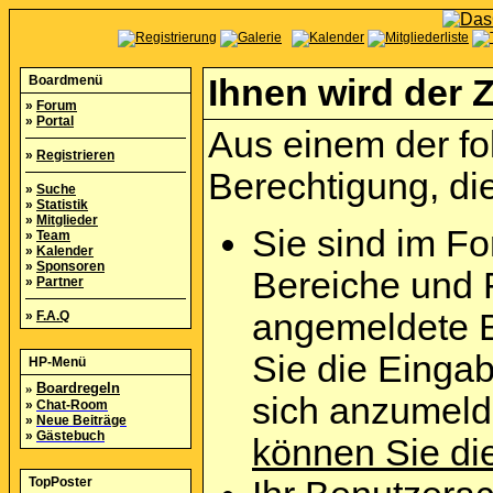
Boardmenü
Ihnen wird der Z
»
Forum
»
Portal
Aus einem der fo
»
Registrieren
Berechtigung, die
»
Suche
»
Statistik
»
Mitglieder
Sie sind im Fo
»
Team
»
Kalender
»
Sponsoren
Bereiche und 
»
Partner
angemeldete B
»
F.A.Q
Sie die Eingab
HP-Menü
»
Boardregeln
sich anzumel
»
Chat-Room
»
Neue Beiträge
»
Gästebuch
können Sie die
TopPoster