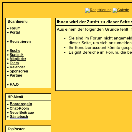
Boardmenü
Ihnen wird der Zutritt zu dieser Seite
»
Forum
Aus einem der folgenden Gründe fehlt Ih
»
Portal
Sie sind im Forum nicht angemeld
»
Registrieren
dieser Seite, um sich anzumelde
Ihr Benutzeraccount könnte gespe
»
Suche
Es gibt Bereiche im Forum, die b
»
Statistik
»
Mitglieder
»
Team
»
Kalender
»
Sponsoren
»
Partner
»
F.A.Q
HP-Menü
»
Boardregeln
»
Chat-Room
»
Neue Beiträge
»
Gästebuch
TopPoster