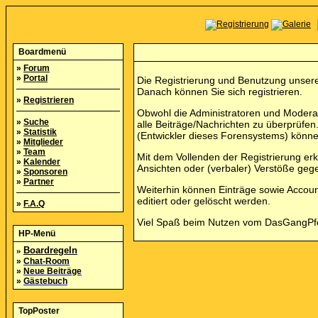
Boardmenü
»
Forum
»
Portal
Die Registrierung und Benutzung unserer
Danach können Sie sich registrieren.
»
Registrieren
Obwohl die Administratoren und Modera
»
Suche
alle Beiträge/Nachrichten zu überprüf
»
Statistik
(Entwickler dieses Forensystems) können
»
Mitglieder
»
Team
Mit dem Vollenden der Registrierung erk
»
Kalender
Ansichten oder (verbaler) Verstöße ge
»
Sponsoren
»
Partner
Weiterhin können Einträge sowie Accou
editiert oder gelöscht werden.
»
F.A.Q
Viel Spaß beim Nutzen vom DasGangP
HP-Menü
»
Boardregeln
»
Chat-Room
»
Neue Beiträge
»
Gästebuch
TopPoster