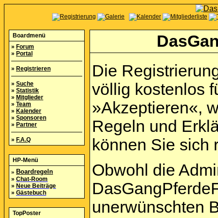
Boardmenü
DasGan
»
Forum
»
Portal
Die Registrierun
»
Registrieren
»
Suche
völlig kostenlos f
»
Statistik
»
Mitglieder
»Akzeptieren«, w
»
Team
»
Kalender
»
Sponsoren
Regeln und Erkl
»
Partner
können Sie sich r
»
F.A.Q
HP-Menü
Obwohl die Admi
»
Boardregeln
»
Chat-Room
DasGangPferdeFo
»
Neue Beiträge
»
Gästebuch
unerwünschten B
TopPoster