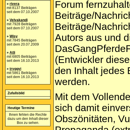
Forum fernzuhalte
»
rivera
mit 8137 Beiträgen
seit dem 07.10.2007
Beiträge/Nachric
»
Velvakandi
Beiträge/Nachric
mit 7928 Beiträgen
seit dem 07.10.2007
Autors aus und d
»
Wisy
mit 7845 Beiträgen
seit dem 20.07.2009
DasGangPferdeF
»
Atli
(Entwickler dies
mit 6805 Beiträgen
seit dem 16.10.2013
den Inhalt jedes
»
tryggvi
mit 5861 Beiträgen
seit dem 16.10.2013
werden.
Zufallsbild
Mit dem Vollende
sich damit einver
Heutige Termine
Ihnen fehlen die Rechte
Obszönitäten, Vu
dazu um den Inhalt dieser
Box zu sehen.
Propaganda (extr