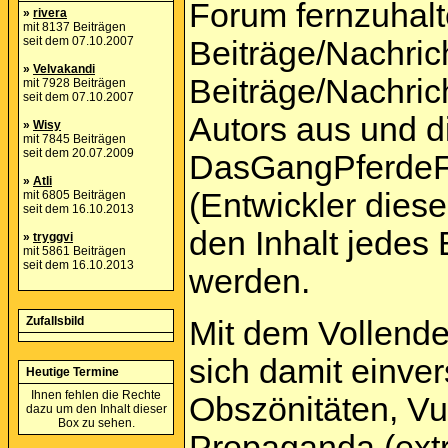
Forum fernzuhalte
»
rivera
mit 8137 Beiträgen
seit dem 07.10.2007
Beiträge/Nachric
»
Velvakandi
Beiträge/Nachric
mit 7928 Beiträgen
seit dem 07.10.2007
Autors aus und d
»
Wisy
mit 7845 Beiträgen
seit dem 20.07.2009
DasGangPferdeF
»
Atli
(Entwickler dies
mit 6805 Beiträgen
seit dem 16.10.2013
den Inhalt jedes
»
tryggvi
mit 5861 Beiträgen
seit dem 16.10.2013
werden.
Zufallsbild
Mit dem Vollende
sich damit einver
Heutige Termine
Ihnen fehlen die Rechte
Obszönitäten, Vu
dazu um den Inhalt dieser
Box zu sehen.
Propaganda (extr