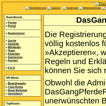
Boardmenü
DasGan
»
Forum
»
Portal
Die Registrierun
»
Registrieren
»
Suche
völlig kostenlos f
»
Statistik
»
Mitglieder
»Akzeptieren«, w
»
Team
»
Kalender
»
Sponsoren
Regeln und Erkl
»
Partner
können Sie sich r
»
F.A.Q
HP-Menü
Obwohl die Admi
»
Boardregeln
»
Chat-Room
DasGangPferdeFo
»
Neue Beiträge
»
Gästebuch
unerwünschten B
TopPoster