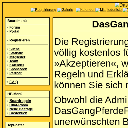
Boardmenü
DasGan
»
Forum
»
Portal
Die Registrierun
»
Registrieren
»
Suche
völlig kostenlos f
»
Statistik
»
Mitglieder
»Akzeptieren«, w
»
Team
»
Kalender
»
Sponsoren
Regeln und Erkl
»
Partner
können Sie sich r
»
F.A.Q
HP-Menü
Obwohl die Admi
»
Boardregeln
»
Chat-Room
DasGangPferdeFo
»
Neue Beiträge
»
Gästebuch
unerwünschten B
TopPoster