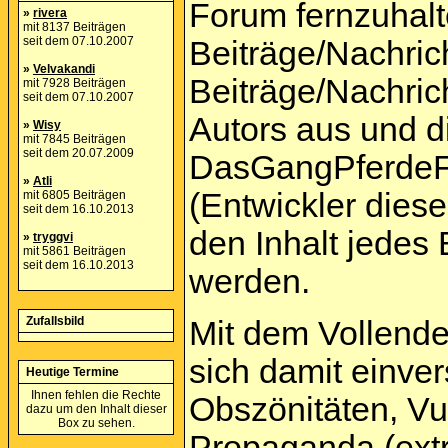
Forum fernzuhalte
»
rivera
mit 8137 Beiträgen
seit dem 07.10.2007
Beiträge/Nachric
»
Velvakandi
Beiträge/Nachric
mit 7928 Beiträgen
seit dem 07.10.2007
Autors aus und d
»
Wisy
mit 7845 Beiträgen
seit dem 20.07.2009
DasGangPferdeF
»
Atli
(Entwickler dies
mit 6805 Beiträgen
seit dem 16.10.2013
den Inhalt jedes
»
tryggvi
mit 5861 Beiträgen
seit dem 16.10.2013
werden.
Zufallsbild
Mit dem Vollende
sich damit einver
Heutige Termine
Ihnen fehlen die Rechte
Obszönitäten, Vu
dazu um den Inhalt dieser
Box zu sehen.
Propaganda (extr