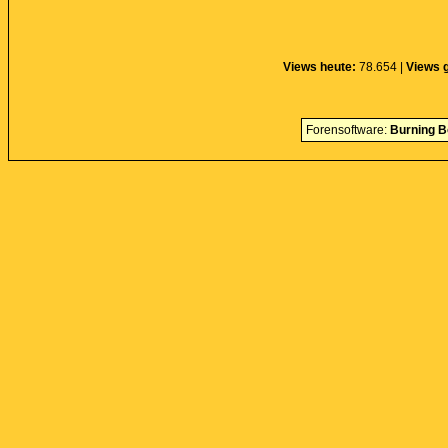
Views heute:
78.654 |
Views 
Forensoftware:
Burning B